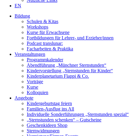
Nützliche Links
EN
Bildung
Schulen & Kitas
Workshops
Kurse für Erwachsene
Fortbildungen für Lehrer- und Erzieher/innen
Podcast translunar:
Facharbeiten & Praktika
Veranstaltungen
Programmkalender
Abendführung „Münchner Sternstunden“
Kindervorstellung „Sternstunden für Kinder“
Kinderplanetarium Flappi & Co.
Vorträge
Kurse
Kolloquien
Angebote
Kindergeburtstag feiern
Familien-Ausflug ins All
Individuelle Sonderführungen „Sternstunden spezial“
„Sternstunden schenken“ – Gutscheine
Geschenkideen Shop
Sternwidmungen