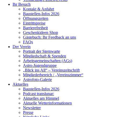
Ihr Besuch
Kontakt & Anfahrt
Baustellen-Infos 2026
Öffnungszeiten
Eintrittspreise
Barrierefreiheit
Geschenkideen Shop
Gästebuch: Ihr Feedback an uns
FAQs
Der Verein
Portrait der Sternwarte
Mitgliedschaft & Spenden
Arbeitsgemeinschaften (AGs)
Astro-Jugendgruppe
„Blick ins All“ – Vereinszeitschrift
Mitgliederbereich / „Vereinszimmer“
Astrofoto-Galerie
Aktuelles
Baustellen-Infos 2026
Podcast translunar:
Aktuelles am Himmel
Aktuelle Wetterinformationen
Newsletter
Presse