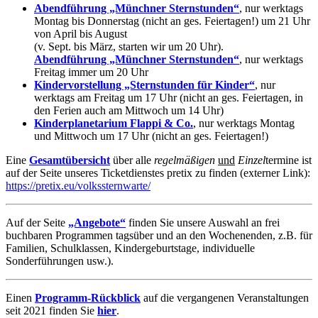
Abendführung „Münchner Sternstunden“
, nur werktags
Montag bis Donnerstag (nicht an ges. Feiertagen!) um 21 Uhr
von April bis August
(v. Sept. bis März, starten wir um 20 Uhr).
Abendführung „Münchner Sternstunden“
, nur werktags
Freitag immer um 20 Uhr
Kindervorstellung „Sternstunden für Kinder“
, nur
werktags am Freitag um 17 Uhr (nicht an ges. Feiertagen, in
den Ferien auch am Mittwoch um 14 Uhr)
Kinderplanetarium Flappi & Co.
, nur werktags Montag
und Mittwoch um 17 Uhr (nicht an ges. Feiertagen!)
Eine
Gesamtübersicht
über alle
regelmäßigen
und
Einzel
termine ist
auf der Seite unseres Ticketdienstes pretix zu finden (externer Link):
https://pretix.eu/volkssternwarte/
Auf der Seite
„Angebote“
finden Sie unsere Auswahl an frei
buchbaren Programmen tagsüber und an den Wochenenden, z.B. für
Familien, Schulklassen, Kindergeburtstage, individuelle
Sonderführungen usw.).
Einen
Programm-Rückblick
auf die vergangenen Veranstaltungen
seit 2021 finden Sie
hier
.