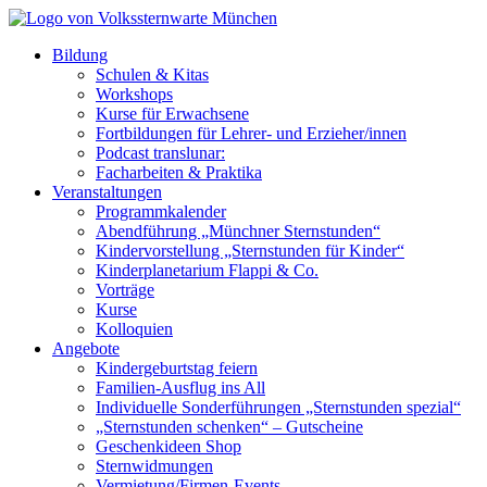
Bildung
Schulen & Kitas
Workshops
Kurse für Erwachsene
Fortbildungen für Lehrer- und Erzieher/innen
Podcast translunar:
Facharbeiten & Praktika
Veranstaltungen
Programmkalender
Abendführung „Münchner Sternstunden“
Kindervorstellung „Sternstunden für Kinder“
Kinderplanetarium Flappi & Co.
Vorträge
Kurse
Kolloquien
Angebote
Kindergeburtstag feiern
Familien-Ausflug ins All
Individuelle Sonderführungen „Sternstunden spezial“
„Sternstunden schenken“ – Gutscheine
Geschenkideen Shop
Sternwidmungen
Vermietung/Firmen-Events