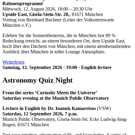
Rahmenprogramm!
Mittwoch, 12. August 2026, 18:00 – 20:30 Uhr
Upside East, Gisela-Stein-Str. 20,
, 81671 München
Vortrag von Bernhard Buchner (Leiter der Volkssternwarte
München e.V.)
Erleben Sie die Sonnenfinsternis, die in München fast 89 %
Bedeckung erreicht, an einem besonderen Ort, dem Upside East,
hoch über den Dächern von München, mit einem atemberaubenden
Ausblick über München in toller Lounge Atmosphäre.
Weiterlesen
Samstag, 12. September 2026
·
19:00
·
English lecture
Astronomy Quiz Night
From the series ‘Curiosity Meets the Universe’
Saturday evening at the Munich Public Observatory
Lecture in English by Dr. Ioannis Kamaretsos
(VSW)
Saturday, 12 September 2026, 7 p.m.
Munich Public Observatory, Gisela-Stein-Str. Ecke Ludwig-Jung-
Bogen, 81671 München
Test your intuition, observation skills, and knowledge. A series of