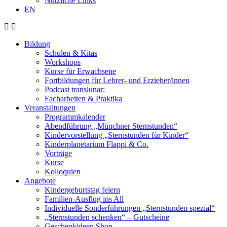
Nützliche Links
EN
Bildung
Schulen & Kitas
Workshops
Kurse für Erwachsene
Fortbildungen für Lehrer- und Erzieher/innen
Podcast translunar:
Facharbeiten & Praktika
Veranstaltungen
Programmkalender
Abendführung „Münchner Sternstunden“
Kindervorstellung „Sternstunden für Kinder“
Kinderplanetarium Flappi & Co.
Vorträge
Kurse
Kolloquien
Angebote
Kindergeburtstag feiern
Familien-Ausflug ins All
Individuelle Sonderführungen „Sternstunden spezial“
„Sternstunden schenken“ – Gutscheine
Geschenkideen Shop