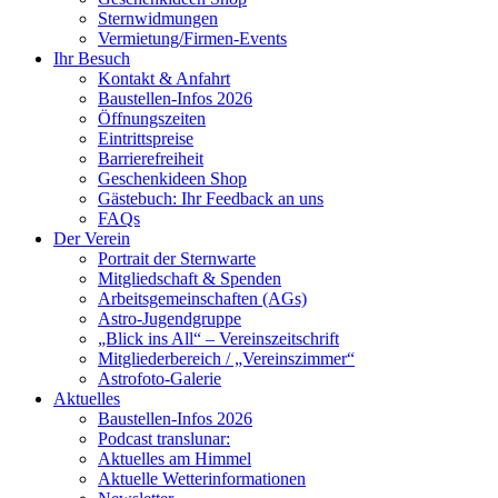
Sternwidmungen
Vermietung/Firmen-Events
Ihr Besuch
Kontakt & Anfahrt
Baustellen-Infos 2026
Öffnungszeiten
Eintrittspreise
Barrierefreiheit
Geschenkideen Shop
Gästebuch: Ihr Feedback an uns
FAQs
Der Verein
Portrait der Sternwarte
Mitgliedschaft & Spenden
Arbeitsgemeinschaften (AGs)
Astro-Jugendgruppe
„Blick ins All“ – Vereinszeitschrift
Mitgliederbereich / „Vereinszimmer“
Astrofoto-Galerie
Aktuelles
Baustellen-Infos 2026
Podcast translunar:
Aktuelles am Himmel
Aktuelle Wetterinformationen