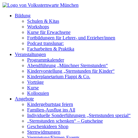
Bildung
Schulen & Kitas
Workshops
Kurse für Erwachsene
Fortbildungen für Lehrer- und Erzieher/innen
Podcast translunar:
Facharbeiten & Praktika
Veranstaltungen
Programmkalender
Abendführung „Münchner Sternstunden“
Kindervorstellung „Sternstunden für Kinder“
Kinderplanetarium Flappi & Co.
Vorträge
Kurse
Kolloquien
Angebote
Kindergeburtstag feiern
Familien-Ausflug ins All
Individuelle Sonderführungen „Sternstunden spezial“
„Sternstunden schenken“ – Gutscheine
Geschenkideen Shop
Sternwidmungen
Vermietung/Firmen-Events