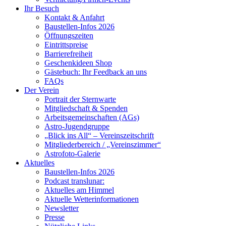
Ihr Besuch
Kontakt & Anfahrt
Baustellen-Infos 2026
Öffnungszeiten
Eintrittspreise
Barrierefreiheit
Geschenkideen Shop
Gästebuch: Ihr Feedback an uns
FAQs
Der Verein
Portrait der Sternwarte
Mitgliedschaft & Spenden
Arbeitsgemeinschaften (AGs)
Astro-Jugendgruppe
„Blick ins All“ – Vereinszeitschrift
Mitgliederbereich / „Vereinszimmer“
Astrofoto-Galerie
Aktuelles
Baustellen-Infos 2026
Podcast translunar:
Aktuelles am Himmel
Aktuelle Wetterinformationen
Newsletter
Presse