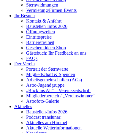
Sternwidmungen
Vermietung/Firmen-Events
Ihr Besuch
Kontakt & Anfahrt
Baustellen-Infos 2026
Öffnungszeiten
Eintrittspreise
Barrierefreiheit
Geschenkideen Shop
Gästebuch: Ihr Feedback an uns
FAQs
Der Verein
Portrait der Sternwarte
Mitgliedschaft & Spenden
Arbeitsgemeinschaften (AGs)
Astro-Jugendgruppe
„Blick ins All“ – Vereinszeitschrift
Mitgliederbereich / „Vereinszimmer“
Astrofoto-Galerie
Aktuelles
Baustellen-Infos 2026
Podcast translunar:
Aktuelles am Himmel
Aktuelle Wetterinformationen