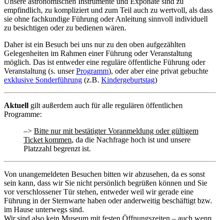
Unsere astronomischen Instrumente und Exponate sind zu
empfindlich, zu kompliziert und zum Teil auch zu wertvoll, als dass
sie ohne fachkundige Führung oder Anleitung sinnvoll individuell
zu besichtigen oder zu bedienen wären.
Daher ist ein Besuch bei uns nur zu den oben aufgezählten
Gelegenheiten im Rahmen einer Führung oder Veranstaltung
möglich. Das ist entweder eine reguläre öffentliche Führung oder
Veranstaltung (s. unser
Programm
), oder aber eine privat gebuchte
exklusive Sonderführung
(z.B.
Kindergeburtstag
)
Aktuell
gilt außerdem auch für alle regulären öffentlichen
Programme:
–>
Bitte nur mit bestätigter Voranmeldung oder gültigem
Ticket kommen
, da die Nachfrage hoch ist und unsere
Platzzahl begrenzt ist.
Von unangemeldeten Besuchen bitten wir abzusehen, da es sonst
sein kann, dass wir Sie nicht persönlich begrüßen können und Sie
vor verschlossener Tür stehen, entweder weil wir gerade eine
Führung in der Sternwarte haben oder anderweitig beschäftigt bzw.
im Hause unterwegs sind.
Wir sind also kein Museum mit festen Öffnungszeiten – auch wenn