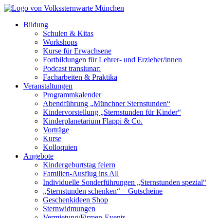
Bildung
Schulen & Kitas
Workshops
Kurse für Erwachsene
Fortbildungen für Lehrer- und Erzieher/innen
Podcast translunar:
Facharbeiten & Praktika
Veranstaltungen
Programmkalender
Abendführung „Münchner Sternstunden“
Kindervorstellung „Sternstunden für Kinder“
Kinderplanetarium Flappi & Co.
Vorträge
Kurse
Kolloquien
Angebote
Kindergeburtstag feiern
Familien-Ausflug ins All
Individuelle Sonderführungen „Sternstunden spezial“
„Sternstunden schenken“ – Gutscheine
Geschenkideen Shop
Sternwidmungen
Vermietung/Firmen-Events