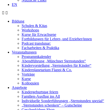
Nützliche Links
EN
Bildung
Schulen & Kitas
Workshops
Kurse für Erwachsene
Fortbildungen für Lehrer- und Erzieher/innen
Podcast translunar:
Facharbeiten & Praktika
Veranstaltungen
Programmkalender
Abendführung „Münchner Sternstunden“
Kindervorstellung „Sternstunden für Kinder“
Kinderplanetarium Flappi & Co.
Vorträge
Kurse
Kolloquien
Angebote
Kindergeburtstag feiern
Familien-Ausflug ins All
Individuelle Sonderführungen „Sternstunden spezial“
„Sternstunden schenken“ – Gutscheine
Geschenkideen Shop