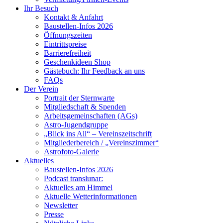
Ihr Besuch
Kontakt & Anfahrt
Baustellen-Infos 2026
Öffnungszeiten
Eintrittspreise
Barrierefreiheit
Geschenkideen Shop
Gästebuch: Ihr Feedback an uns
FAQs
Der Verein
Portrait der Sternwarte
Mitgliedschaft & Spenden
Arbeitsgemeinschaften (AGs)
Astro-Jugendgruppe
„Blick ins All“ – Vereinszeitschrift
Mitgliederbereich / „Vereinszimmer“
Astrofoto-Galerie
Aktuelles
Baustellen-Infos 2026
Podcast translunar:
Aktuelles am Himmel
Aktuelle Wetterinformationen
Newsletter
Presse