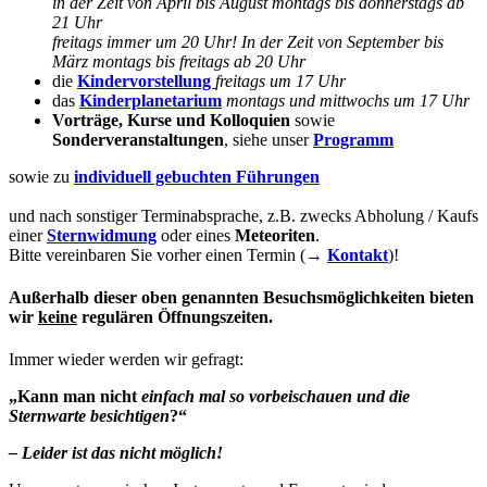
in der Zeit von April bis August montags bis donnerstags ab
21 Uhr
freitags immer um 20 Uhr! In der Zeit von September bis
März montags bis freitags ab 20 Uhr
die
Kindervorstellung
freitags um 17 Uhr
das
Kinderplanetarium
montags und mittwochs um 17 Uhr
Vorträge, Kurse und
Kolloquien
sowie
Sonderveranstaltungen
, siehe unser
Programm
sowie zu
individuell gebuchten Führungen
und nach sonstiger Terminabsprache, z.B. zwecks Abholung / Kaufs
einer
Sternwidmung
oder eines
Meteoriten
.
Bitte vereinbaren Sie vorher einen Termin (→
Kontakt
)!
Außerhalb dieser oben genannten Besuchsmöglichkeiten bieten
wir
keine
regulären Öffnungszeiten.
Immer wieder werden wir gefragt:
„Kann man nicht
einfach mal so vorbeischauen und die
Sternwarte besichtigen
?“
– Leider ist das nicht möglich!