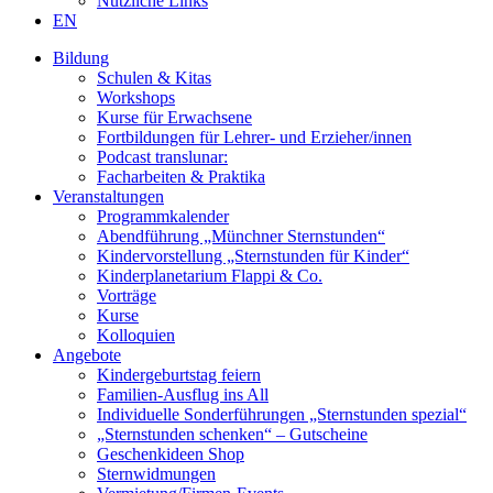
Nützliche Links
EN
Bildung
Schulen & Kitas
Workshops
Kurse für Erwachsene
Fortbildungen für Lehrer- und Erzieher/innen
Podcast translunar:
Facharbeiten & Praktika
Veranstaltungen
Programmkalender
Abendführung „Münchner Sternstunden“
Kindervorstellung „Sternstunden für Kinder“
Kinderplanetarium Flappi & Co.
Vorträge
Kurse
Kolloquien
Angebote
Kindergeburtstag feiern
Familien-Ausflug ins All
Individuelle Sonderführungen „Sternstunden spezial“
„Sternstunden schenken“ – Gutscheine
Geschenkideen Shop
Sternwidmungen