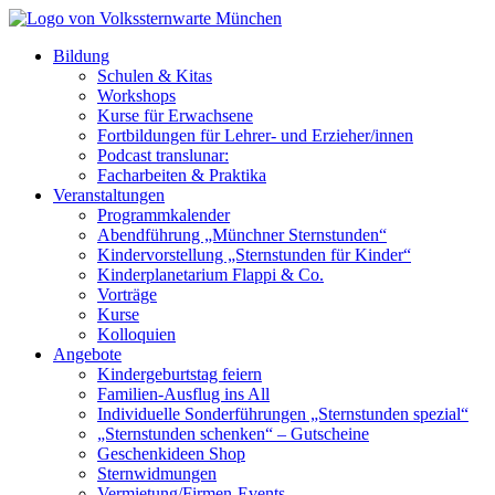
Bildung
Schulen & Kitas
Workshops
Kurse für Erwachsene
Fortbildungen für Lehrer- und Erzieher/innen
Podcast translunar:
Facharbeiten & Praktika
Veranstaltungen
Programmkalender
Abendführung „Münchner Sternstunden“
Kindervorstellung „Sternstunden für Kinder“
Kinderplanetarium Flappi & Co.
Vorträge
Kurse
Kolloquien
Angebote
Kindergeburtstag feiern
Familien-Ausflug ins All
Individuelle Sonderführungen „Sternstunden spezial“
„Sternstunden schenken“ – Gutscheine
Geschenkideen Shop
Sternwidmungen
Vermietung/Firmen-Events