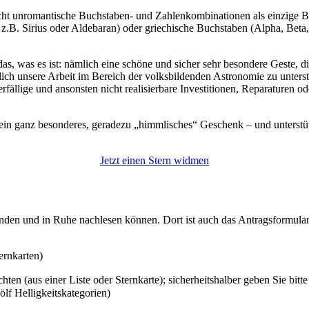
recht unromantische Buchstaben- und Zahlenkombinationen als einzig
 z.B. Sirius oder Aldebaran) oder griechische Buchstaben (Alpha, Bet
das, was es ist: nämlich eine schöne und sicher sehr besondere Geste,
ich unsere Arbeit im Bereich der volksbildenden Astronomie zu unter
fällige und ansonsten nicht realisierbare Investitionen, Reparaturen
 ganz besonderes, geradezu „himmlisches“ Geschenk – und unterstützen
Jetzt einen Stern widmen
inden und in Ruhe nachlesen können. Dort ist auch das Antragsformular
ternkarten)
n (aus einer Liste oder Sternkarte); sicherheitshalber geben Sie bitte
ölf Helligkeitskategorien)