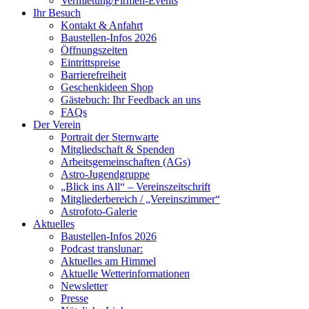
Vermietung/Firmen-Events
Ihr Besuch
Kontakt & Anfahrt
Baustellen-Infos 2026
Öffnungszeiten
Eintrittspreise
Barrierefreiheit
Geschenkideen Shop
Gästebuch: Ihr Feedback an uns
FAQs
Der Verein
Portrait der Sternwarte
Mitgliedschaft & Spenden
Arbeitsgemeinschaften (AGs)
Astro-Jugendgruppe
„Blick ins All“ – Vereinszeitschrift
Mitgliederbereich / „Vereinszimmer“
Astrofoto-Galerie
Aktuelles
Baustellen-Infos 2026
Podcast translunar:
Aktuelles am Himmel
Aktuelle Wetterinformationen
Newsletter
Presse