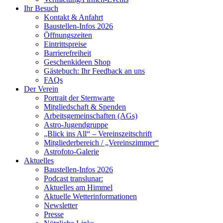
Ihr Besuch
Kontakt & Anfahrt
Baustellen-Infos 2026
Öffnungszeiten
Eintrittspreise
Barrierefreiheit
Geschenkideen Shop
Gästebuch: Ihr Feedback an uns
FAQs
Der Verein
Portrait der Sternwarte
Mitgliedschaft & Spenden
Arbeitsgemeinschaften (AGs)
Astro-Jugendgruppe
„Blick ins All“ – Vereinszeitschrift
Mitgliederbereich / „Vereinszimmer“
Astrofoto-Galerie
Aktuelles
Baustellen-Infos 2026
Podcast translunar:
Aktuelles am Himmel
Aktuelle Wetterinformationen
Newsletter
Presse