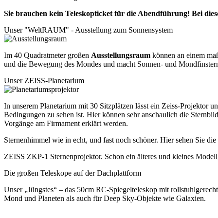
Sie brauchen kein Teleskopticket für die Abendführung! Bei dieser
Unser "WeltRAUM" - Ausstellung zum Sonnensystem
Im 40 Quadratmeter großen
Ausstellungsraum
können an einem maßst
und die Bewegung des Mondes und macht Sonnen- und Mondfinsternis a
Unser ZEISS-Planetarium
In unserem Planetarium mit 30 Sitzplätzen lässt ein Zeiss-Projektor u
Bedingungen zu sehen ist. Hier können sehr anschaulich die Sternbild
Vorgänge am Firmament erklärt werden.
Sternenhimmel wie in echt, und fast noch schöner. Hier sehen Sie di
ZEISS ZKP-1 Sternenprojektor. Schon ein älteres und kleines Modell, 
Die großen Teleskope auf der Dachplattform
Unser „Jüngstes“ – das 50cm RC-Spiegelteleskop mit rollstuhlgerec
Mond und Planeten als auch für Deep Sky-Objekte wie Galaxien.