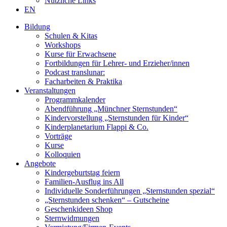
Nützliche Links
EN
Bildung
Schulen & Kitas
Workshops
Kurse für Erwachsene
Fortbildungen für Lehrer- und Erzieher/innen
Podcast translunar:
Facharbeiten & Praktika
Veranstaltungen
Programmkalender
Abendführung „Münchner Sternstunden“
Kindervorstellung „Sternstunden für Kinder“
Kinderplanetarium Flappi & Co.
Vorträge
Kurse
Kolloquien
Angebote
Kindergeburtstag feiern
Familien-Ausflug ins All
Individuelle Sonderführungen „Sternstunden spezial“
„Sternstunden schenken“ – Gutscheine
Geschenkideen Shop
Sternwidmungen