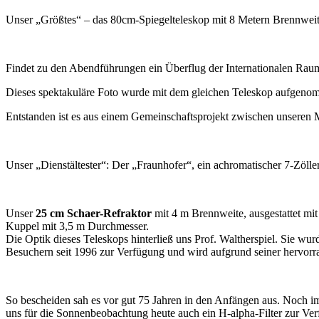
Unser „Größtes“ – das 80cm-Spiegelteleskop mit 8 Metern Brennweite
Findet zu den Abendführungen ein Überflug der Internationalen Raums
Dieses spektakuläre Foto wurde mit dem gleichen Teleskop aufgenomm
Entstanden ist es aus einem Gemeinschaftsprojekt zwischen unseren 
Unser „Dienstältester“: Der „Fraunhofer“, ein achromatischer 7-Zölle
Unser
25 cm Schaer-Refraktor
mit 4 m Brennweite, ausgestattet mi
Kuppel mit 3,5 m Durchmesser.
Die Optik dieses Teleskops hinterließ uns Prof. Waltherspiel. Sie w
Besuchern seit 1996 zur Verfügung und wird aufgrund seiner hervorra
So bescheiden sah es vor gut 75 Jahren in den Anfängen aus. Noch im
uns für die Sonnenbeobachtung heute auch ein H-alpha-Filter zur Ve