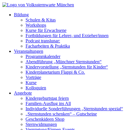
Bildung
Schulen & Kitas
Workshops
Kurse für Erwachsene
Fortbildungen für Lehrer- und Erzieher/innen
Podcast translunar:
Facharbeiten & Praktika
Veranstaltungen
Programmkalender
Abendführung „Münchner Sternstunden“
Kindervorstellung „Sternstunden für Kinder“
Kinderplanetarium Flappi & Co.
Vorträge
Kurse
Kolloquien
Angebote
Kindergeburtstag feiern
Familien-Ausflug ins All
Individuelle Sonderführungen „Sternstunden spezial“
„Sternstunden schenken“ – Gutscheine
Geschenkideen Shop
Sternwidmungen
Vermietung/Firmen-Events