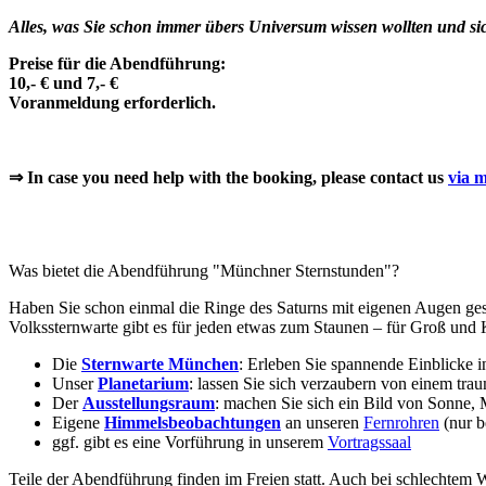
Alles, was Sie schon immer übers Universum wissen wollten und sic
Preise für die Abendführung:
10,- € und 7,- €
Voranmeldung erforderlich.
⇒ In case you need help with the booking, please contact us
via m
Was bietet die Abendführung "Münchner Sternstunden"?
Haben Sie schon einmal die Ringe des Saturns mit eigenen Augen ges
Volkssternwarte gibt es für jeden etwas zum Staunen – für Groß und 
Die
Sternwarte München
: Erleben Sie spannende Einblicke 
Unser
Planetarium
: lassen Sie sich verzaubern von einem tra
Der
Ausstellungsraum
: machen Sie sich ein Bild von Sonne
Eigene
Himmelsbeobachtungen
an unseren
Fernrohren
(nur b
ggf. gibt es eine Vorführung in unserem
Vortragssaal
Teile der Abendführung finden im Freien statt. Auch bei schlechtem W