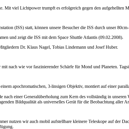
. Mit viel Lichtpower trumpft es erfolgreich gegen den aufgehellten
tation (ISS) statt, können unsere Besucher die ISS durch unser 80cm-
en und zeigt die ISS mit dem Space Shuttle Atlantis (09.02.2008).
Mitgliedern Dr. Klaus Nagel, Tobias Lindemann und Josef Huber.
r mit nach wie vor faszinierender Schärfe für Mond und Planeten. Tags
t einem apochromatischen, 3-linsigen Objektiv, montiert auf einer par
urde nach einer Generalüberholung zum Kern des vollständig in unseren 
genden Bildqualität als universelles Gerät für die Beobachtung aller 
mer nutzen wir auch mobil aufstellbare kleinere Teleskope auf der Da
rfügung.