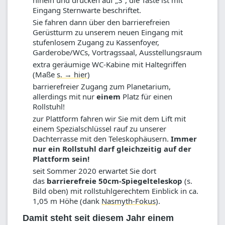
hinein und drücken auf „3“, die Taste ist mit
Eingang Sternwarte beschriftet.
Sie fahren dann über den barrierefreien
Gerüstturm zu unserem neuen Eingang mit
stufenlosem Zugang zu Kassenfoyer,
Garderobe/WCs, Vortragssaal, Ausstellungsraum
extra geräumige WC-Kabine mit Haltegriffen
(Maße
s. → hier
)
barrierefreier Zugang zum Planetarium,
allerdings mit nur
einem
Platz für einen
Rollstuhl!
zur Plattform fahren wir Sie mit dem Lift mit
einem Spezialschlüssel rauf zu unserer
Dachterrasse mit den Teleskophäusern.
Immer
nur ein Rollstuhl darf gleichzeitig auf der
Plattform sein!
seit Sommer 2020 erwartet Sie dort
das
barrierefreie 50cm-Spiegelteleskop
(s.
Bild oben) mit rollstuhlgerechtem Einblick in ca.
1,05 m Höhe (dank
Nasmyth-Fokus
).
Damit steht seit diesem Jahr einem