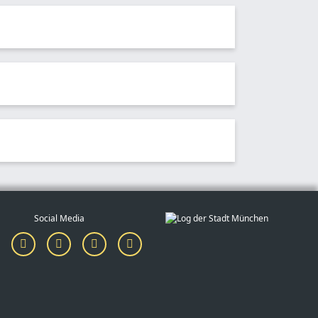
und gleichzeitig einen
wertvollen
leisten.
urastronomischen Tätigkeiten
t. Bitte fragt / fragen Sie im
ieder im „richtigen“ Leben.
Social Media
, so teilen Sie uns dies bitte mit