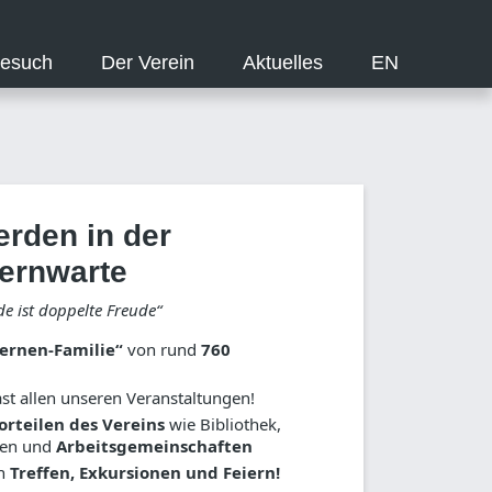
Besuch
Der Verein
Aktuelles
EN
erden in der
ternwarte
de ist doppelte Freude“
ernen-Familie“
von rund
760
st allen unseren Veranstaltungen!
orteilen des Vereins
wie Bibliothek,
gen und
Arbeitsgemeinschaften
en
Treffen,
Exkursionen und Feiern!