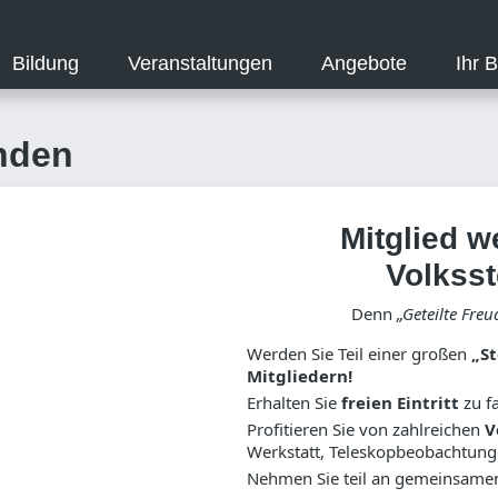
Bildung
Veranstaltungen
Angebote
Ihr 
nden
Mitglied w
Volkss
Denn
„Geteilte Freu
Werden Sie Teil einer großen
„St
Mitgliedern!
Erhalten Sie
freien Eintritt
zu fa
Profitieren Sie von zahlreichen
V
Werkstatt, Teleskopbeobachtun
Nehmen Sie teil an gemeinsam