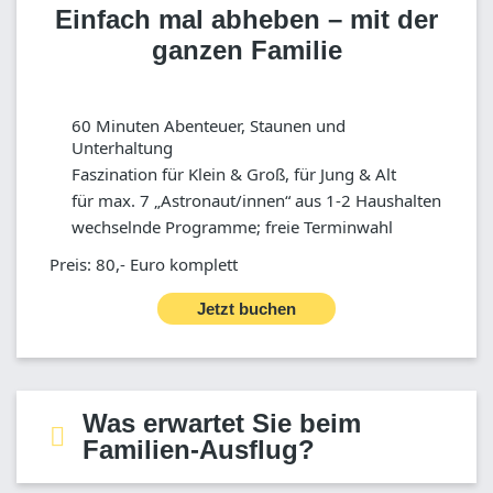
Einfach mal abheben – mit der
ganzen Familie
60 Minuten Abenteuer, Staunen und
Unterhaltung
Faszination für Klein & Groß, für Jung & Alt
für max. 7 „Astronaut/innen“ aus 1-2 Haushalten
wechselnde Programme; freie Terminwahl
Preis: 80,- Euro komplett
Jetzt buchen
Was erwartet Sie beim
Familien-Ausflug?
Familien-Ausflug ins All
Führung (Dauer ca. 1 Stunde, geeignet ab 5