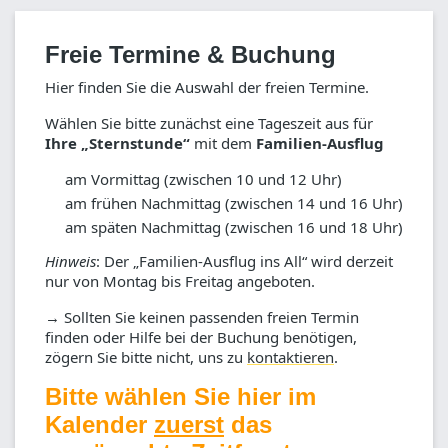
Jahren)
Heute schon was vor? Wie wäre es mit einer
Freie Termine & Buchung
kleinen Reise ins Weltall für die ganze Familie?
Wir starten von der Erde, umkreisen den Mond
Hier finden Sie die Auswahl der freien Termine.
und erkunden unsere Sonne und die Planeten.
Dann geht es weiter zu den Sternen…
Wählen Sie bitte zunächst eine Tageszeit aus für
„Astronautinnen und Astronauten“ ab 5 Jahren
Ihre „Sternstunde“
mit dem
Familien-Ausflug
können mitfliegen.
am Vormittag (zwischen 10 und 12 Uhr)
„Startrampe“: Volkssternwarte München
am frühen Nachmittag (zwischen 14 und 16 Uhr)
(Rosenheimer Str. 145h, Nähe Ostbahnhof),
am späten Nachmittag (zwischen 16 und 18 Uhr)
Flugzeit: ca. 1 Stunde, Besatzung: bis 7
Astronaut/innen (groß + klein), Preis komplett:
Hinweis
: Der „Familien-Ausflug ins All“ wird derzeit
80,- €
nur von Montag bis Freitag angeboten.
→ Sollten Sie keinen passenden freien Termin
Hier unten geht es weiter zur Buchung…
finden oder Hilfe bei der Buchung benötigen,
zögern Sie bitte nicht, uns zu
kontaktieren
.
Stornierungsbedingungen
: Bis 48 Stunden vor
Bitte wählen Sie hier im
Veranstaltungsbeginn ist eine Stornierung jederzeit
Kalender
zuerst
das
möglich. Die Stornierungsgebühr beträgt 2 Euro
pro stornierter Bestellung. Ab 48 Stunden vor