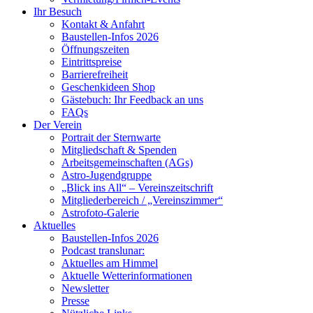
Ihr Besuch
Kontakt & Anfahrt
Baustellen-Infos 2026
Öffnungszeiten
Eintrittspreise
Barrierefreiheit
Geschenkideen Shop
Gästebuch: Ihr Feedback an uns
FAQs
Der Verein
Portrait der Sternwarte
Mitgliedschaft & Spenden
Arbeitsgemeinschaften (AGs)
Astro-Jugendgruppe
„Blick ins All“ – Vereinszeitschrift
Mitgliederbereich / „Vereinszimmer“
Astrofoto-Galerie
Aktuelles
Baustellen-Infos 2026
Podcast translunar:
Aktuelles am Himmel
Aktuelle Wetterinformationen
Newsletter
Presse