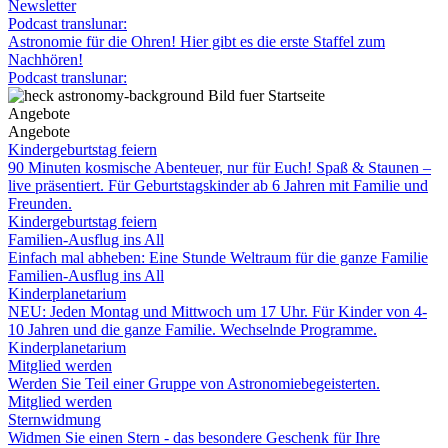
Newsletter
Podcast translunar:
Astronomie für die Ohren! Hier gibt es die erste Staffel zum
Nachhören!
Podcast translunar:
Angebote
Angebote
Kindergeburtstag feiern
90 Minuten kosmische Abenteuer, nur für Euch! Spaß & Staunen –
live präsentiert. Für Geburtstagskinder ab 6 Jahren mit Familie und
Freunden.
Kindergeburtstag feiern
Familien-Ausflug ins All
Einfach mal abheben: Eine Stunde Weltraum für die ganze Familie
Familien-Ausflug ins All
Kinderplanetarium
NEU: Jeden Montag und Mittwoch um 17 Uhr. Für Kinder von 4-
10 Jahren und die ganze Familie. Wechselnde Programme.
Kinderplanetarium
Mitglied werden
Werden Sie Teil einer Gruppe von Astronomiebegeisterten.
Mitglied werden
Sternwidmung
Widmen Sie einen Stern - das besondere Geschenk für Ihre