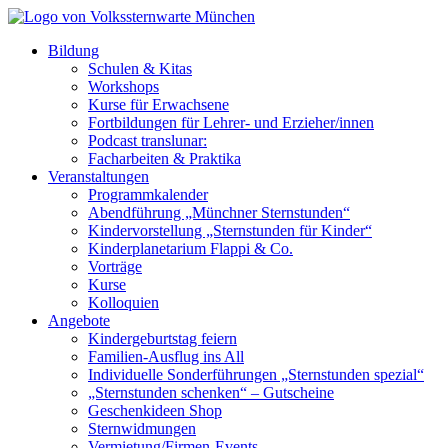
Bildung
Schulen & Kitas
Workshops
Kurse für Erwachsene
Fortbildungen für Lehrer- und Erzieher/innen
Podcast translunar:
Facharbeiten & Praktika
Veranstaltungen
Programmkalender
Abendführung „Münchner Sternstunden“
Kindervorstellung „Sternstunden für Kinder“
Kinderplanetarium Flappi & Co.
Vorträge
Kurse
Kolloquien
Angebote
Kindergeburtstag feiern
Familien-Ausflug ins All
Individuelle Sonderführungen „Sternstunden spezial“
„Sternstunden schenken“ – Gutscheine
Geschenkideen Shop
Sternwidmungen
Vermietung/Firmen-Events