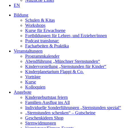
Nützliche Links
EN
Bildung
Schulen & Kitas
Workshops
Kurse für Erwachsene
Fortbildungen für Lehrer- und Erzieher/innen
Podcast translunar:
Facharbeiten & Praktika
Veranstaltungen
Programmkalender
Abendführung „Münchner Sternstunden“
Kindervorstellung „Sternstunden für Kinder“
Kinderplanetarium Flappi & Co.
Vorträge
Kurse
Kolloquien
Angebote
Kindergeburtstag feiern
Familien-Ausflug ins All
Individuelle Sonderführungen „Sternstunden spezial“
„Sternstunden schenken“ – Gutscheine
Geschenkideen Shop
Sternwidmungen