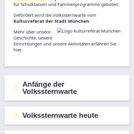
für Schulklassen und Familienprogramme geboten.
Gefördert wird die Volkssternwarte vom
Kulturreferat der Stadt München
.
Mehr über unsere
Geschichte, unsere
Einrichtungen und unsere Aktivitäten erfahren Sie
hier.
Anfänge der
Volkssternwarte
Aus bescheidenen Anfängen hat sich der als
gemeinnützig
anerkannte eingetragene Verein zu
einer der größten und bekanntesten
Volkssternwarten Deutschlands entwickelt.
Volkssternwarte heute
Markenzeichen sind die fast all-abendlich
stattfindenden
Abendführungen „Münchner
Seitdem hat sich viel verändert. Im Laufe der Zeit
Sternstunden“
. Tagsüber werden u.a. Führungen
konnten immer mehr Räume angemietet und das
für Schulklassen und Familienprogramme geboten.
Die 300 Quadratmeter große
Instrumentarium laufend erweitert werden, so dass