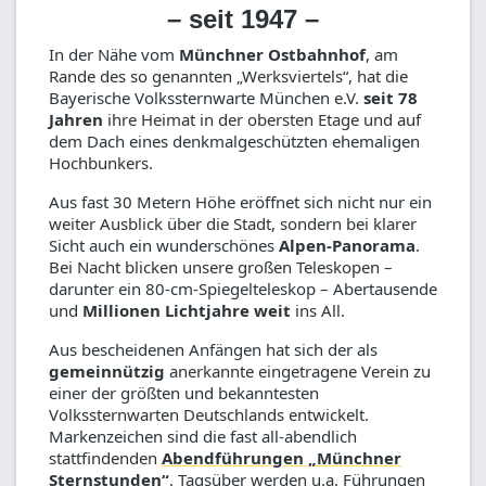
– seit 1947 –
In der Nähe vom
Münchner Ostbahnhof
, am
Rande des so genannten „Werksviertels“, hat die
Bayerische Volkssternwarte München e.V.
seit 78
Jahren
ihre Heimat in der obersten Etage und auf
dem Dach eines denkmalgeschützten ehemaligen
Hochbunkers.
Aus fast 30 Metern Höhe eröffnet sich nicht nur ein
weiter Ausblick über die Stadt, sondern bei klarer
Sicht auch ein wunderschönes
Alpen-Panorama
.
Bei Nacht blicken unsere großen Teleskopen –
darunter ein 80-cm-Spiegelteleskop – Abertausende
und
Millionen Lichtjahre weit
ins All.
Aus bescheidenen Anfängen hat sich der als
gemeinnützig
anerkannte eingetragene Verein zu
einer der größten und bekanntesten
Volkssternwarten Deutschlands entwickelt.
Markenzeichen sind die fast all-abendlich
stattfindenden
Abendführungen „Münchner
Sternstunden“
. Tagsüber werden u.a. Führungen