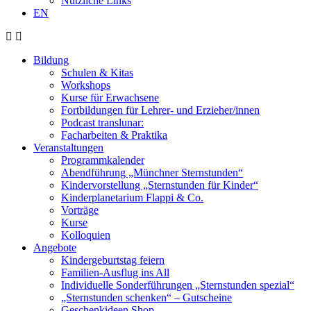
Nützliche Links
EN
Bildung
Schulen & Kitas
Workshops
Kurse für Erwachsene
Fortbildungen für Lehrer- und Erzieher/innen
Podcast translunar:
Facharbeiten & Praktika
Veranstaltungen
Programmkalender
Abendführung „Münchner Sternstunden“
Kindervorstellung „Sternstunden für Kinder“
Kinderplanetarium Flappi & Co.
Vorträge
Kurse
Kolloquien
Angebote
Kindergeburtstag feiern
Familien-Ausflug ins All
Individuelle Sonderführungen „Sternstunden spezial“
„Sternstunden schenken“ – Gutscheine
Geschenkideen Shop