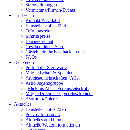
Sternwidmungen
Vermietung/Firmen-Events
Ihr Besuch
Kontakt & Anfahrt
Baustellen-Infos 2026
Öffnungszeiten
Eintrittspreise
Barrierefreiheit
Geschenkideen Shop
Gästebuch: Ihr Feedback an uns
FAQs
Der Verein
Portrait der Sternwarte
Mitgliedschaft & Spenden
Arbeitsgemeinschaften (AGs)
Astro-Jugendgruppe
„Blick ins All“ – Vereinszeitschrift
Mitgliederbereich / „Vereinszimmer“
Astrofoto-Galerie
Aktuelles
Baustellen-Infos 2026
Podcast translunar:
Aktuelles am Himmel
Aktuelle Wetterinformationen