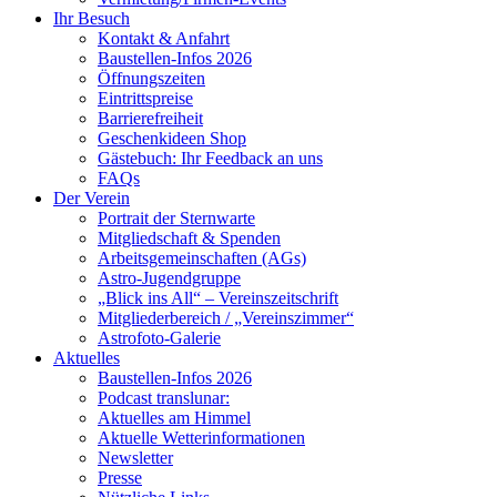
Ihr Besuch
Kontakt & Anfahrt
Baustellen-Infos 2026
Öffnungszeiten
Eintrittspreise
Barrierefreiheit
Geschenkideen Shop
Gästebuch: Ihr Feedback an uns
FAQs
Der Verein
Portrait der Sternwarte
Mitgliedschaft & Spenden
Arbeitsgemeinschaften (AGs)
Astro-Jugendgruppe
„Blick ins All“ – Vereinszeitschrift
Mitgliederbereich / „Vereinszimmer“
Astrofoto-Galerie
Aktuelles
Baustellen-Infos 2026
Podcast translunar:
Aktuelles am Himmel
Aktuelle Wetterinformationen
Newsletter
Presse