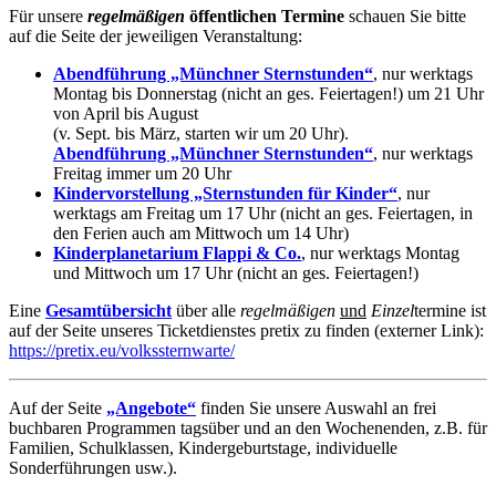
Für unsere
regelmäßigen
öffentlichen Termine
schauen Sie bitte
auf die Seite der jeweiligen Veranstaltung:
Abendführung „Münchner Sternstunden“
, nur werktags
Montag bis Donnerstag (nicht an ges. Feiertagen!) um 21 Uhr
von April bis August
(v. Sept. bis März, starten wir um 20 Uhr).
Abendführung „Münchner Sternstunden“
, nur werktags
Freitag immer um 20 Uhr
Kindervorstellung „Sternstunden für Kinder“
, nur
werktags am Freitag um 17 Uhr (nicht an ges. Feiertagen, in
den Ferien auch am Mittwoch um 14 Uhr)
Kinderplanetarium Flappi & Co.
, nur werktags Montag
und Mittwoch um 17 Uhr (nicht an ges. Feiertagen!)
Eine
Gesamtübersicht
über alle
regelmäßigen
und
Einzel
termine ist
auf der Seite unseres Ticketdienstes pretix zu finden (externer Link):
https://pretix.eu/volkssternwarte/
Auf der Seite
„Angebote“
finden Sie unsere Auswahl an frei
buchbaren Programmen tagsüber und an den Wochenenden, z.B. für
Familien, Schulklassen, Kindergeburtstage, individuelle
Sonderführungen usw.).