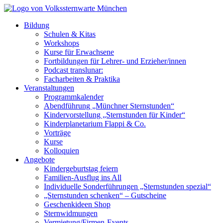
Bildung
Schulen & Kitas
Workshops
Kurse für Erwachsene
Fortbildungen für Lehrer- und Erzieher/innen
Podcast translunar:
Facharbeiten & Praktika
Veranstaltungen
Programmkalender
Abendführung „Münchner Sternstunden“
Kindervorstellung „Sternstunden für Kinder“
Kinderplanetarium Flappi & Co.
Vorträge
Kurse
Kolloquien
Angebote
Kindergeburtstag feiern
Familien-Ausflug ins All
Individuelle Sonderführungen „Sternstunden spezial“
„Sternstunden schenken“ – Gutscheine
Geschenkideen Shop
Sternwidmungen
Vermietung/Firmen-Events