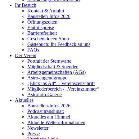
Ihr Besuch
Kontakt & Anfahrt
Baustellen-Infos 2026
Öffnungszeiten
Eintrittspreise
Barrierefreiheit
Geschenkideen Shop
Gästebuch: Ihr Feedback an uns
FAQs
Der Verein
Portrait der Sternwarte
Mitgliedschaft & Spenden
Arbeitsgemeinschaften (AGs)
Astro-Jugendgruppe
„Blick ins All“ – Vereinszeitschrift
Mitgliederbereich / „Vereinszimmer“
Astrofoto-Galerie
Aktuelles
Baustellen-Infos 2026
Podcast translunar:
Aktuelles am Himmel
Aktuelle Wetterinformationen
Newsletter
Presse