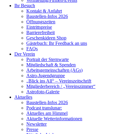
Vermietung/Firmen-Events
Ihr Besuch
Kontakt & Anfahrt
Baustellen-Infos 2026
Öffnungszeiten
Eintrittspreise
Barrierefreiheit
Geschenkideen Shop
Gästebuch: Ihr Feedback an uns
FAQs
Der Verein
Portrait der Sternwarte
Mitgliedschaft & Spenden
Arbeitsgemeinschaften (AGs)
Astro-Jugendgruppe
„Blick ins All“ – Vereinszeitschrift
Mitgliederbereich / „Vereinszimmer“
Astrofoto-Galerie
Aktuelles
Baustellen-Infos 2026
Podcast translunar:
Aktuelles am Himmel
Aktuelle Wetterinformationen
Newsletter
Presse