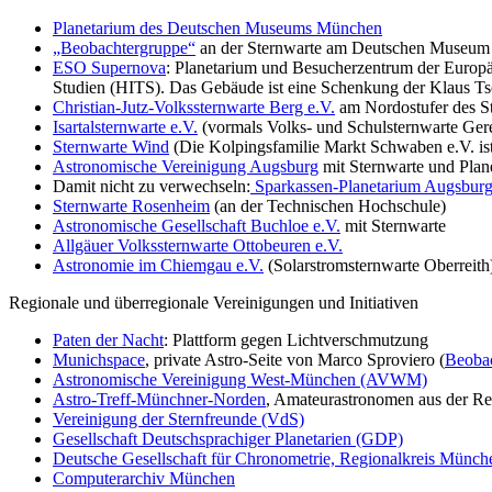
Planetarium des Deutschen Museums München
„Beobachtergruppe“
an der Sternwarte am Deutschen Museu
ESO Supernova
: Planetarium und Besucherzentrum der Europä
Studien (HITS). Das Gebäude ist eine Schenkung der Klaus Tsc
Christian-Jutz-Volkssternwarte Berg e.V.
am Nordostufer des St
Isartalsternwarte e.V.
(vormals Volks- und Schulsternwarte Gere
Sternwarte Wind
(Die Kolpingsfamilie Markt Schwaben e.V. ist
Astronomische Vereinigung Augsburg
mit Sternwarte und Plan
Damit nicht zu verwechseln:
Sparkassen-Planetarium Augsbur
Sternwarte Rosenheim
(an der Technischen Hochschule)
Astronomische Gesellschaft Buchloe e.V.
mit Sternwarte
Allgäuer Volkssternwarte Ottobeuren e.V.
Astronomie im Chiemgau e.V.
(Solarstromsternwarte Oberreith
Regionale und überregionale Vereinigungen und Initiativen
Paten der Nacht
: Plattform gegen Lichtverschmutzung
Munichspace
, private Astro-Seite von Marco Sproviero (
Beoba
Astronomische Vereinigung West-München (AVWM)
Astro-Treff-Münchner-Norden
, Amateurastronomen aus der 
Vereinigung der Sternfreunde (VdS)
Gesellschaft Deutschsprachiger Planetarien (GDP)
Deutsche Gesellschaft für Chronometrie, Regionalkreis Münch
Computerarchiv München