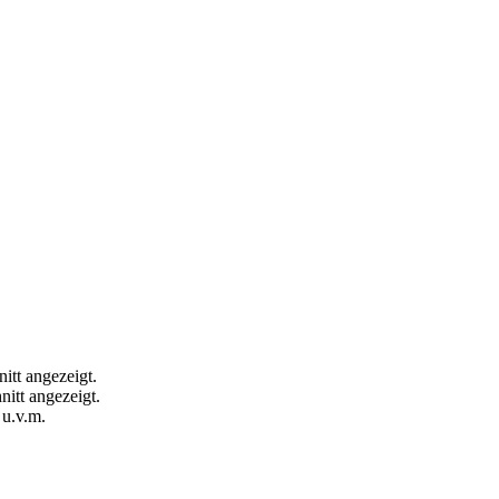
itt angezeigt.
itt angezeigt.
 u.v.m.