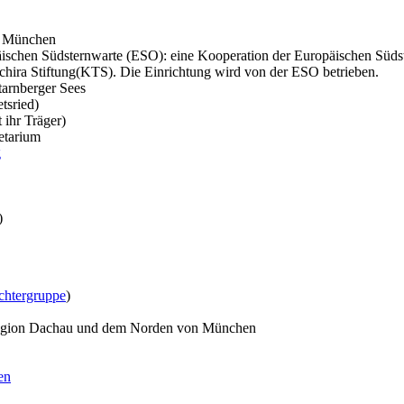
m München
ischen Südsternwarte (ESO): eine Kooperation der Europäischen Südste
hira Stiftung(KTS). Die Einrichtung wird von der ESO betrieben.
arnberger Sees
tsried)
 ihr Träger)
etarium
g
)
chtergruppe
)
Region Dachau und dem Norden von München
en