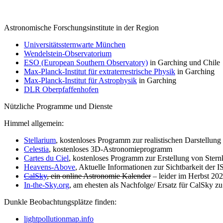
Astronomische Forschungsinstitute in der Region
Universitätssternwarte München
Wendelstein-Observatorium
ESO (European Southern Observatory)
in Garching und Chile
Max-Planck-Institut für extraterrestrische Physik
in Garching
Max-Planck-Institut für Astrophysik
in Garching
DLR Oberpfaffenhofen
Nützliche Programme und Dienste
Himmel allgemein:
Stellarium
, kostenloses Programm zur realistischen Darstellun
Celestia
, kostenloses 3D-Astronomieprogramm
Cartes du Ciel
, kostenloses Programm zur Erstellung von Stern
Heavens-Above
, Aktuelle Informationen zur Sichtbarkeit der 
CalSky
, ein online Astronomie Kalender
– leider im Herbst 2020
In-the-Sky.org
, am ehesten als Nachfolge/ Ersatz für CalSky z
Dunkle Beobachtungsplätze finden:
lightpollutionmap.info