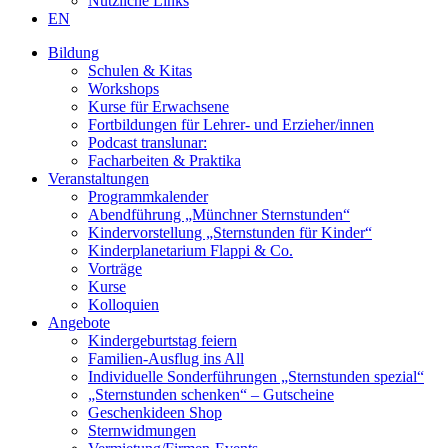
Nützliche Links
EN
Bildung
Schulen & Kitas
Workshops
Kurse für Erwachsene
Fortbildungen für Lehrer- und Erzieher/innen
Podcast translunar:
Facharbeiten & Praktika
Veranstaltungen
Programmkalender
Abendführung „Münchner Sternstunden“
Kindervorstellung „Sternstunden für Kinder“
Kinderplanetarium Flappi & Co.
Vorträge
Kurse
Kolloquien
Angebote
Kindergeburtstag feiern
Familien-Ausflug ins All
Individuelle Sonderführungen „Sternstunden spezial“
„Sternstunden schenken“ – Gutscheine
Geschenkideen Shop
Sternwidmungen