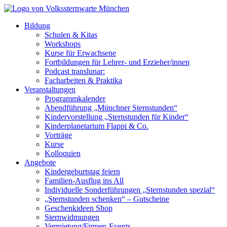
Bildung
Schulen & Kitas
Workshops
Kurse für Erwachsene
Fortbildungen für Lehrer- und Erzieher/innen
Podcast translunar:
Facharbeiten & Praktika
Veranstaltungen
Programmkalender
Abendführung „Münchner Sternstunden“
Kindervorstellung „Sternstunden für Kinder“
Kinderplanetarium Flappi & Co.
Vorträge
Kurse
Kolloquien
Angebote
Kindergeburtstag feiern
Familien-Ausflug ins All
Individuelle Sonderführungen „Sternstunden spezial“
„Sternstunden schenken“ – Gutscheine
Geschenkideen Shop
Sternwidmungen
Vermietung/Firmen-Events