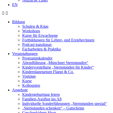
Nützliche Links
EN
Bildung
Schulen & Kitas
Workshops
Kurse für Erwachsene
Fortbildungen für Lehrer- und Erzieher/innen
Podcast translunar:
Facharbeiten & Praktika
Veranstaltungen
Programmkalender
Abendführung „Münchner Sternstunden“
Kindervorstellung „Sternstunden für Kinder“
Kinderplanetarium Flappi & Co.
Vorträge
Kurse
Kolloquien
Angebote
Kindergeburtstag feiern
Familien-Ausflug ins All
Individuelle Sonderführungen „Sternstunden spezial“
„Sternstunden schenken“ – Gutscheine
Geschenkideen Shop