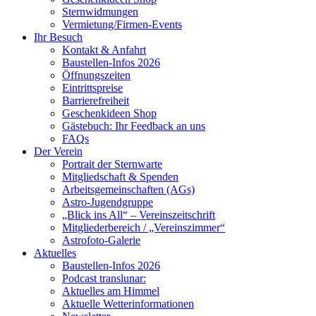
Sternwidmungen
Vermietung/Firmen-Events
Ihr Besuch
Kontakt & Anfahrt
Baustellen-Infos 2026
Öffnungszeiten
Eintrittspreise
Barrierefreiheit
Geschenkideen Shop
Gästebuch: Ihr Feedback an uns
FAQs
Der Verein
Portrait der Sternwarte
Mitgliedschaft & Spenden
Arbeitsgemeinschaften (AGs)
Astro-Jugendgruppe
„Blick ins All“ – Vereinszeitschrift
Mitgliederbereich / „Vereinszimmer“
Astrofoto-Galerie
Aktuelles
Baustellen-Infos 2026
Podcast translunar:
Aktuelles am Himmel
Aktuelle Wetterinformationen