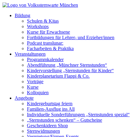
Bildung
Schulen & Kitas
Workshops
Kurse für Erwachsene
Fortbildungen für Lehrer- und Erzieher/innen
Podcast translunar:
Facharbeiten & Praktika
Veranstaltungen
Programmkalender
Abendführung „Münchner Sternstunden“
Kindervorstellung „Sternstunden für Kinder“
Kinderplanetarium Flappi & Co.
Vorträge
Kurse
Kolloquien
Angebote
Kindergeburtstag feiern
Familien-Ausflug ins All
Individuelle Sonderführungen „Sternstunden spezial“
„Sternstunden schenken“ – Gutscheine
Geschenkideen Shop
Sternwidmungen
Vermietung/Firmen-Events