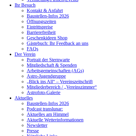
Ihr Besuch
Kontakt & Anfahrt
Baustellen-Infos 2026
Öffnungszeiten
Eintrittspreise
Barrierefreiheit
Geschenkideen Shop
Gästebuch: Ihr Feedback an uns
FAQs
Der Verein
Portrait der Sternwarte
Mitgliedschaft & Spenden
Arbeitsgemeinschaften (AGs)
Astro-Jugendgruppe
„Blick ins All“ – Vereinszeitschrift
Mitgliederbereich / „Vereinszimmer“
Astrofoto-Galerie
Aktuelles
Baustellen-Infos 2026
Podcast translunar:
Aktuelles am Himmel
Aktuelle Wetterinformationen
Newsletter
Presse