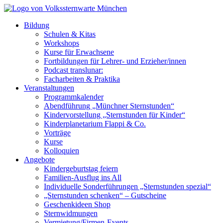
Bildung
Schulen & Kitas
Workshops
Kurse für Erwachsene
Fortbildungen für Lehrer- und Erzieher/innen
Podcast translunar:
Facharbeiten & Praktika
Veranstaltungen
Programmkalender
Abendführung „Münchner Sternstunden“
Kindervorstellung „Sternstunden für Kinder“
Kinderplanetarium Flappi & Co.
Vorträge
Kurse
Kolloquien
Angebote
Kindergeburtstag feiern
Familien-Ausflug ins All
Individuelle Sonderführungen „Sternstunden spezial“
„Sternstunden schenken“ – Gutscheine
Geschenkideen Shop
Sternwidmungen
Vermietung/Firmen-Events