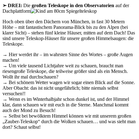
➢ DREI:
Die
großen Teleskope in den Observatorien
auf der
Dachplattform
Hoch oben über den Dächern von München, in fast 30 Metern
Höhe – mit fantastischem Panorama-Blick bis zu den Alpen (bei
klarer Sicht) – stehen fünf kleine Häuser, mitten auf dem Dach! Das
sind unsere Teleskop-Häuser für unsere großen Himmelsaugen: die
Teleskope.
→ Hier werdet ihr – im wahrsten Sinne des Wortes – große Augen
machen!
→ Um viele tausend Lichtjahre weit zu schauen, braucht man
riesengroße Teleskope, die teilweise größer sind als ein Mensch.
Wollt ihr mal durchschauen?
→ Bei schönem Wetter wagen wir sogar einen Blick auf die Sonne.
Aber Obacht: das ist nicht ungefährlich; bitte niemals selbst
versuchen!!
→ Wenn es im Winterhalbjahr schon dunkel ist, und der Himmel
klar, dann schauen wir mit euch in die Sterne. Manchmal kommt
auch der Mond zu Besuch!
→ Selbst bei bewölktem Himmel können wir mit unserem großen
„Zauber-Teleskop“ durch die Wolken schauen… und was sieht man
dort? Schaut selbst!