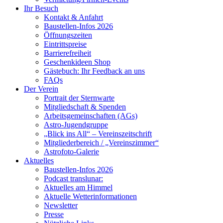
Ihr Besuch
Kontakt & Anfahrt
Baustellen-Infos 2026
Öffnungszeiten
Eintrittspreise
Barrierefreiheit
Geschenkideen Shop
Gästebuch: Ihr Feedback an uns
FAQs
Der Verein
Portrait der Sternwarte
Mitgliedschaft & Spenden
Arbeitsgemeinschaften (AGs)
Astro-Jugendgruppe
„Blick ins All“ – Vereinszeitschrift
Mitgliederbereich / „Vereinszimmer“
Astrofoto-Galerie
Aktuelles
Baustellen-Infos 2026
Podcast translunar:
Aktuelles am Himmel
Aktuelle Wetterinformationen
Newsletter
Presse