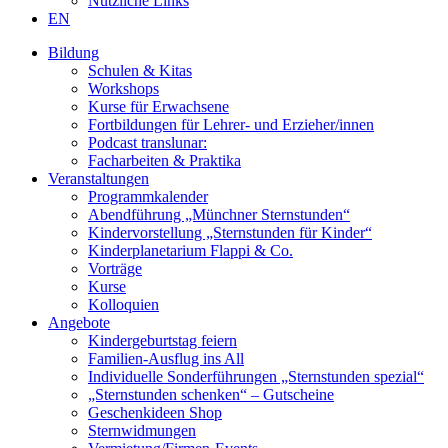
Nützliche Links
EN
Bildung
Schulen & Kitas
Workshops
Kurse für Erwachsene
Fortbildungen für Lehrer- und Erzieher/innen
Podcast translunar:
Facharbeiten & Praktika
Veranstaltungen
Programmkalender
Abendführung „Münchner Sternstunden“
Kindervorstellung „Sternstunden für Kinder“
Kinderplanetarium Flappi & Co.
Vorträge
Kurse
Kolloquien
Angebote
Kindergeburtstag feiern
Familien-Ausflug ins All
Individuelle Sonderführungen „Sternstunden spezial“
„Sternstunden schenken“ – Gutscheine
Geschenkideen Shop
Sternwidmungen