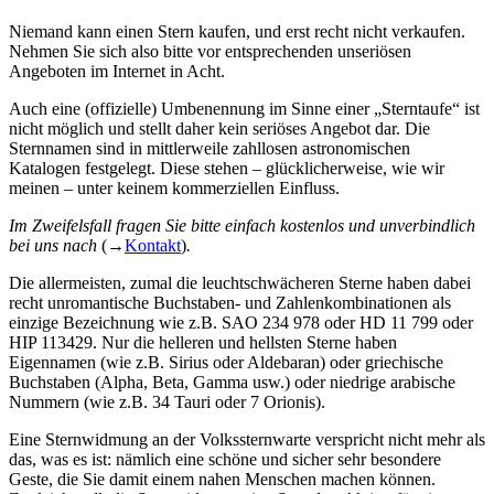
Niemand kann einen Stern kaufen, und erst recht nicht verkaufen.
Nehmen Sie sich also bitte vor entsprechenden unseriösen
Angeboten im Internet in Acht.
Auch eine (offizielle) Umbenennung im Sinne einer „Sterntaufe“ ist
nicht möglich und stellt daher kein seriöses Angebot dar. Die
Sternnamen sind in mittlerweile zahllosen astronomischen
Katalogen festgelegt. Diese stehen – glücklicherweise, wie wir
meinen – unter keinem kommerziellen Einfluss.
Im Zweifelsfall fragen Sie bitte einfach kostenlos und unverbindlich
bei uns nach
(→
Kontakt
)
.
Die allermeisten, zumal die leuchtschwächeren Sterne haben dabei
recht unromantische Buchstaben- und Zahlenkombinationen als
einzige Bezeichnung wie z.B. SAO 234 978 oder HD 11 799 oder
HIP 113429. Nur die helleren und hellsten Sterne haben
Eigennamen (wie z.B. Sirius oder Aldebaran) oder griechische
Buchstaben (Alpha, Beta, Gamma usw.) oder niedrige arabische
Nummern (wie z.B. 34 Tauri oder 7 Orionis).
Eine Sternwidmung an der Volkssternwarte verspricht nicht mehr als
das, was es ist: nämlich eine schöne und sicher sehr besondere
Geste, die Sie damit einem nahen Menschen machen können.