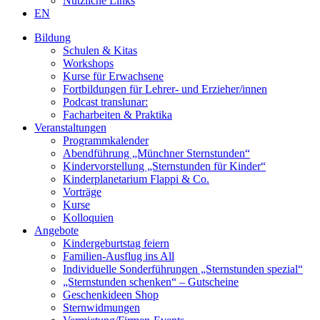
Nützliche Links
EN
Bildung
Schulen & Kitas
Workshops
Kurse für Erwachsene
Fortbildungen für Lehrer- und Erzieher/innen
Podcast translunar:
Facharbeiten & Praktika
Veranstaltungen
Programmkalender
Abendführung „Münchner Sternstunden“
Kindervorstellung „Sternstunden für Kinder“
Kinderplanetarium Flappi & Co.
Vorträge
Kurse
Kolloquien
Angebote
Kindergeburtstag feiern
Familien-Ausflug ins All
Individuelle Sonderführungen „Sternstunden spezial“
„Sternstunden schenken“ – Gutscheine
Geschenkideen Shop
Sternwidmungen