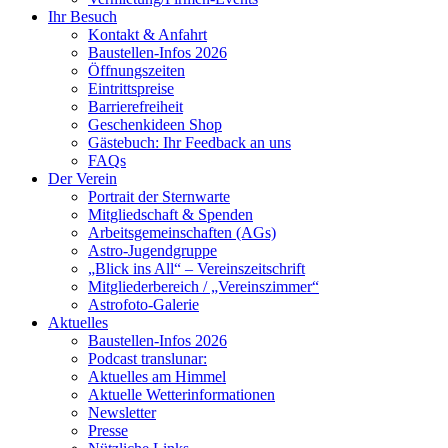
Ihr Besuch
Kontakt & Anfahrt
Baustellen-Infos 2026
Öffnungszeiten
Eintrittspreise
Barrierefreiheit
Geschenkideen Shop
Gästebuch: Ihr Feedback an uns
FAQs
Der Verein
Portrait der Sternwarte
Mitgliedschaft & Spenden
Arbeitsgemeinschaften (AGs)
Astro-Jugendgruppe
„Blick ins All“ – Vereinszeitschrift
Mitgliederbereich / „Vereinszimmer“
Astrofoto-Galerie
Aktuelles
Baustellen-Infos 2026
Podcast translunar:
Aktuelles am Himmel
Aktuelle Wetterinformationen
Newsletter
Presse