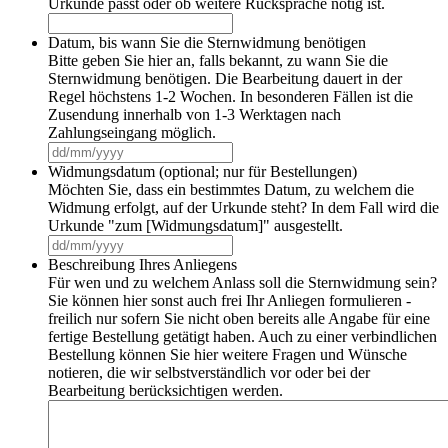
Urkunde passt oder ob weitere Rücksprache nötig ist.
Datum, bis wann Sie die Sternwidmung benötigen
Bitte geben Sie hier an, falls bekannt, zu wann Sie die
Sternwidmung benötigen. Die Bearbeitung dauert in der
Regel höchstens 1-2 Wochen. In besonderen Fällen ist die
Zusendung innerhalb von 1-3 Werktagen nach
Zahlungseingang möglich.
TT
Schrägstrich
Widmungsdatum (optional; nur für Bestellungen)
MM
Möchten Sie, dass ein bestimmtes Datum, zu welchem die
Schrägstrich
Widmung erfolgt, auf der Urkunde steht? In dem Fall wird die
JJJJ
Urkunde "zum [Widmungsdatum]" ausgestellt.
TT
Schrägstrich
Beschreibung Ihres Anliegens
MM
Für wen und zu welchem Anlass soll die Sternwidmung sein?
Schrägstrich
Sie können hier sonst auch frei Ihr Anliegen formulieren -
JJJJ
freilich nur sofern Sie nicht oben bereits alle Angabe für eine
fertige Bestellung getätigt haben. Auch zu einer verbindlichen
Bestellung können Sie hier weitere Fragen und Wünsche
notieren, die wir selbstverständlich vor oder bei der
Bearbeitung berücksichtigen werden.