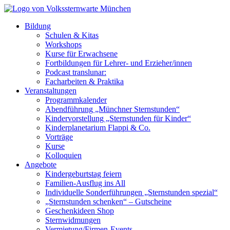
Bildung
Schulen & Kitas
Workshops
Kurse für Erwachsene
Fortbildungen für Lehrer- und Erzieher/innen
Podcast translunar:
Facharbeiten & Praktika
Veranstaltungen
Programmkalender
Abendführung „Münchner Sternstunden“
Kindervorstellung „Sternstunden für Kinder“
Kinderplanetarium Flappi & Co.
Vorträge
Kurse
Kolloquien
Angebote
Kindergeburtstag feiern
Familien-Ausflug ins All
Individuelle Sonderführungen „Sternstunden spezial“
„Sternstunden schenken“ – Gutscheine
Geschenkideen Shop
Sternwidmungen
Vermietung/Firmen-Events