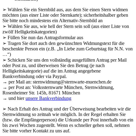
➢ Wählen Sie ein Sternbild aus, aus dem Sie einen Stern widmen
möchten (aus einer Liste oder Sternkarte); sicherheitshalber geben
Sie bitte noch mindestens ein Alternativ-Sternbild an
➢ Wählen Sie aus, wie hell der Stern sein soll (aus einer Liste von
zwölf Helligkeitskategorien)
➢ Füllen Sie nun das Antragsformular aus
➢ Tragen Sie dort auch den gewünschten Widmungstext für die
beschenkte Person ein (z.B. „In Liebe zum Geburtstag für N.N. von
…“)
➢ Schicken Sie uns den vollständig ausgefüllten Antrag per Mail
oder Post zu, und überweisen Sie den Betrag (je nach
Helligkeitskategorie) auf die im Antrag angegebene
Bankverbindung oder via Paypal.
→ per Mail an: sternwidmung@sternwarte-muenchen.de
→ per Post an: Volkssternwarte München, Sternwidmung,
Rosenheimer Str. 145h, 81671 München
→ und hier
unsere Bankverbindung
➢ Nach Erhalt des Antrag und der Überweisung bearbeiten wir die
Sternwidmung so zeitnah wie möglich. In der Regel erhalten Sie
(bzw. die Empfängerperson) die Urkunde per Post innerhalb von ein
bis zwei Wochen zugestellt. Wenn es schneller gehen soll, nehmen
Sie bitte vorher Kontakt zu uns auf.