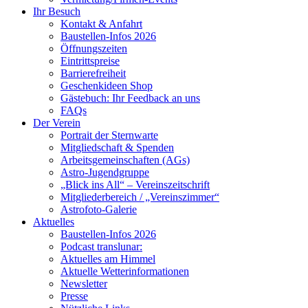
Ihr Besuch
Kontakt & Anfahrt
Baustellen-Infos 2026
Öffnungszeiten
Eintrittspreise
Barrierefreiheit
Geschenkideen Shop
Gästebuch: Ihr Feedback an uns
FAQs
Der Verein
Portrait der Sternwarte
Mitgliedschaft & Spenden
Arbeitsgemeinschaften (AGs)
Astro-Jugendgruppe
„Blick ins All“ – Vereinszeitschrift
Mitgliederbereich / „Vereinszimmer“
Astrofoto-Galerie
Aktuelles
Baustellen-Infos 2026
Podcast translunar:
Aktuelles am Himmel
Aktuelle Wetterinformationen
Newsletter
Presse