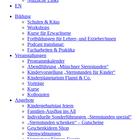
Nützliche Links
EN
Bildung
Schulen & Kitas
Workshops
Kurse für Erwachsene
Fortbildungen für Lehrer- und Erzieher/innen
Podcast translunar:
Facharbeiten & Praktika
Veranstaltungen
Programmkalender
Abendführung „Münchner Sternstunden“
Kindervorstellung „Sternstunden für Kinder“
Kinderplanetarium Flappi & Co.
Vorträge
Kurse
Kolloquien
Angebote
Kindergeburtstag feiern
Familien-Ausflug ins All
Individuelle Sonderführungen „Sternstunden spezial“
„Sternstunden schenken“ – Gutscheine
Geschenkideen Shop
Sternwidmungen