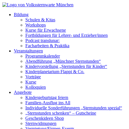
Bildung
Schulen & Kitas
Workshops
Kurse für Erwachsene
Fortbildungen für Lehrer- und Erzieher/innen
Podcast translunar:
Facharbeiten & Praktika
Veranstaltungen
Programmkalender
Abendführung „Münchner Sternstunden“
Kindervorstellung „Sternstunden für Kinder“
Kinderplanetarium Flappi & Co.
Vorträge
Kurse
Kolloquien
Angebote
Kindergeburtstag feiern
Familien-Ausflug ins All
Individuelle Sonderführungen „Sternstunden spezial“
„Sternstunden schenken“ – Gutscheine
Geschenkideen Shop
Sternwidmungen
Vermietung/Firmen-Events