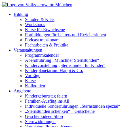
Bildung
Schulen & Kitas
Workshops
Kurse für Erwachsene
Fortbildungen für Lehrer- und Erzieher/innen
Podcast translunar:
Facharbeiten & Praktika
Veranstaltungen
Programmkalender
Abendführung „Münchner Sternstunden“
Kindervorstellung „Sternstunden für Kinder“
Kinderplanetarium Flappi & Co.
Vorträge
Kurse
Kolloquien
Angebote
Kindergeburtstag feiern
Familien-Ausflug ins All
Individuelle Sonderführungen „Sternstunden spezial“
„Sternstunden schenken“ – Gutscheine
Geschenkideen Shop
Sternwidmungen
Vermietung/Firmen-Events