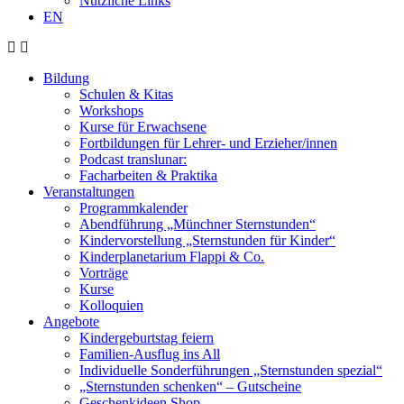
Nützliche Links
EN
Bildung
Schulen & Kitas
Workshops
Kurse für Erwachsene
Fortbildungen für Lehrer- und Erzieher/innen
Podcast translunar:
Facharbeiten & Praktika
Veranstaltungen
Programmkalender
Abendführung „Münchner Sternstunden“
Kindervorstellung „Sternstunden für Kinder“
Kinderplanetarium Flappi & Co.
Vorträge
Kurse
Kolloquien
Angebote
Kindergeburtstag feiern
Familien-Ausflug ins All
Individuelle Sonderführungen „Sternstunden spezial“
„Sternstunden schenken“ – Gutscheine
Geschenkideen Shop