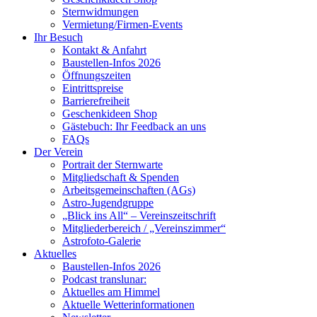
Sternwidmungen
Vermietung/Firmen-Events
Ihr Besuch
Kontakt & Anfahrt
Baustellen-Infos 2026
Öffnungszeiten
Eintrittspreise
Barrierefreiheit
Geschenkideen Shop
Gästebuch: Ihr Feedback an uns
FAQs
Der Verein
Portrait der Sternwarte
Mitgliedschaft & Spenden
Arbeitsgemeinschaften (AGs)
Astro-Jugendgruppe
„Blick ins All“ – Vereinszeitschrift
Mitgliederbereich / „Vereinszimmer“
Astrofoto-Galerie
Aktuelles
Baustellen-Infos 2026
Podcast translunar:
Aktuelles am Himmel
Aktuelle Wetterinformationen