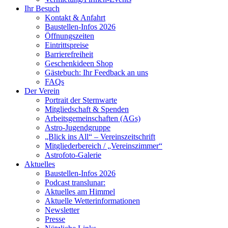
Ihr Besuch
Kontakt & Anfahrt
Baustellen-Infos 2026
Öffnungszeiten
Eintrittspreise
Barrierefreiheit
Geschenkideen Shop
Gästebuch: Ihr Feedback an uns
FAQs
Der Verein
Portrait der Sternwarte
Mitgliedschaft & Spenden
Arbeitsgemeinschaften (AGs)
Astro-Jugendgruppe
„Blick ins All“ – Vereinszeitschrift
Mitgliederbereich / „Vereinszimmer“
Astrofoto-Galerie
Aktuelles
Baustellen-Infos 2026
Podcast translunar:
Aktuelles am Himmel
Aktuelle Wetterinformationen
Newsletter
Presse