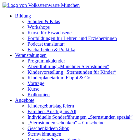
Bildung
Schulen & Kitas
Workshops
Kurse für Erwachsene
Fortbildungen für Lehrer- und Erzieher/innen
Podcast translunar:
Facharbeiten & Praktika
Veranstaltungen
Programmkalender
Abendführung „Münchner Sternstunden“
Kindervorstellung „Sternstunden für Kinder“
Kinderplanetarium Flappi & Co.
Vorträge
Kurse
Kolloquien
Angebote
Kindergeburtstag feiern
Familien-Ausflug ins All
Individuelle Sonderführungen „Sternstunden spezial“
„Sternstunden schenken“ – Gutscheine
Geschenkideen Shop
Sternwidmungen
Vermietung/Firmen-Events