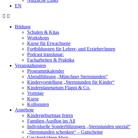
Nützliche Links
EN
Bildung
Schulen & Kitas
Workshops
Kurse für Erwachsene
Fortbildungen für Lehrer- und Erzieher/innen
Podcast translunar:
Facharbeiten & Praktika
Veranstaltungen
Programmkalender
Abendführung „Münchner Sternstunden“
Kindervorstellung „Sternstunden für Kinder“
Kinderplanetarium Flappi & Co.
Vorträge
Kurse
Kolloquien
Angebote
Kindergeburtstag feiern
Familien-Ausflug ins All
Individuelle Sonderführungen „Sternstunden spezial“
„Sternstunden schenken“ – Gutscheine
Geschenkideen Shop