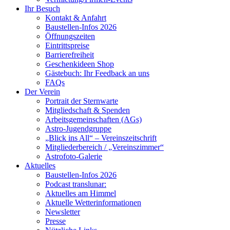
Ihr Besuch
Kontakt & Anfahrt
Baustellen-Infos 2026
Öffnungszeiten
Eintrittspreise
Barrierefreiheit
Geschenkideen Shop
Gästebuch: Ihr Feedback an uns
FAQs
Der Verein
Portrait der Sternwarte
Mitgliedschaft & Spenden
Arbeitsgemeinschaften (AGs)
Astro-Jugendgruppe
„Blick ins All“ – Vereinszeitschrift
Mitgliederbereich / „Vereinszimmer“
Astrofoto-Galerie
Aktuelles
Baustellen-Infos 2026
Podcast translunar:
Aktuelles am Himmel
Aktuelle Wetterinformationen
Newsletter
Presse