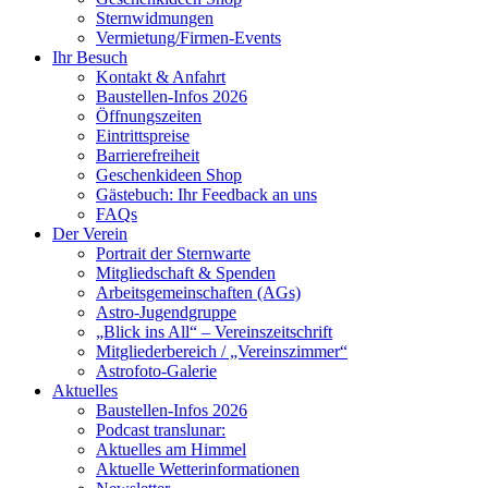
Sternwidmungen
Vermietung/Firmen-Events
Ihr Besuch
Kontakt & Anfahrt
Baustellen-Infos 2026
Öffnungszeiten
Eintrittspreise
Barrierefreiheit
Geschenkideen Shop
Gästebuch: Ihr Feedback an uns
FAQs
Der Verein
Portrait der Sternwarte
Mitgliedschaft & Spenden
Arbeitsgemeinschaften (AGs)
Astro-Jugendgruppe
„Blick ins All“ – Vereinszeitschrift
Mitgliederbereich / „Vereinszimmer“
Astrofoto-Galerie
Aktuelles
Baustellen-Infos 2026
Podcast translunar:
Aktuelles am Himmel
Aktuelle Wetterinformationen