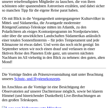
unserer reisefreudigsten Mitglieder zu lauschen, die von ihren
schönsten oder spannendsten Astroreisen erzählen, und dabei sicher
so manchen Tipp für die eigene Reise parat haben.
Ob mit Blick in die Vergangenheit untergegangener Kulturvölker in
Mittel- und Südamerika, die Avantgarde modernster
Röntgen(Gamma)-Teleskope mitten im Atlantik, zu den
Polarlichtern als eisiges Kontrastprogramm im Nordpolarwinter,
oder über die unwirklichen Landschaften Südamerikas anlässlich
einer totalen Sonnenfinsternis – für jedes Temperament und jede
Klimazone ist etwas dabei. Und wem das noch nicht genügt: Im
September setzen wir noch einen drauf und verlassen in einer
fiktiven Reise den Planeten Erde ganz, um unseren nächsten
Nachbarn im All vielseitig in den Blick zu nehmen: den guten, alten
Mond!
Die Vorträge finden als Präsenzveranstaltung statt unter Beachtung
unseres
Schutz- und Hygienekonzepts
.
Im Anschluss an die Vorträge ist eine Besichtigung der
Observatorien auf unserer Dachterrasse möglich, sowie bei klarem
Himmel (und hinreichender Dunkelheit) Live-Beobachtungen an
den großen Teleskopen.