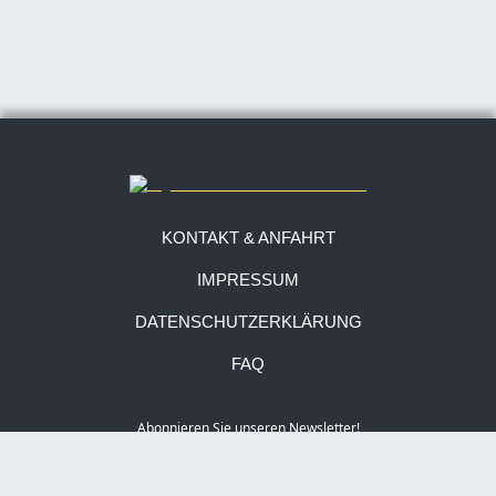
21:05
Klaus
ISS-Tracking
21:20
–
10 Min. Pause
visuelles
21:30
Martin E.
Beobachten
Das falsche
21:50
Boris
falsche Kreuz des
Südens
KONTAKT & ANFAHRT
21:55
Bernd
Sternbedeckungen
IMPRESSUM
Earth Night – auf
22:15
Benjamin
der Plattform!
DATENSCHUTZERKLÄRUNG
Die Entdeckung
FAQ
22:30
Boris
Plutos
22:35
Jana
Exoplaneten
Abonnieren Sie unseren Newsletter!
Groovy Waves of
22:55
Ioannis
Gravity