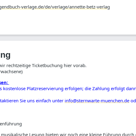
ugendbuch-verlage.de/de/verlage/annette-betz-verlag
ung
r rechtzeitige Ticketbuchung hier vorab.
Erwachsene)
sen:
 kostenlose Platzreservierung erfolgen; die Zahlung erfolgt dan
taktieren Sie uns einfach unter
info@sternwarte-muenchen.de
od
rtenführung
 musikalische Lesung bieten wir noch eine kleine Führung durch