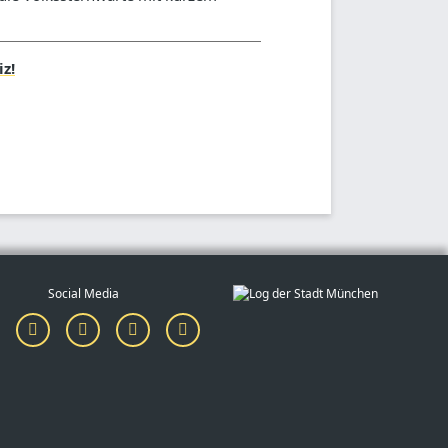
z!
Social Media