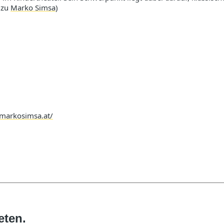
 zu
Marko Simsa
)
/markosimsa.at/
eten.