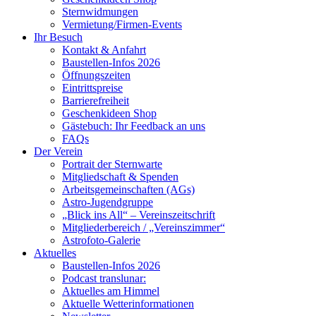
Sternwidmungen
Vermietung/Firmen-Events
Ihr Besuch
Kontakt & Anfahrt
Baustellen-Infos 2026
Öffnungszeiten
Eintrittspreise
Barrierefreiheit
Geschenkideen Shop
Gästebuch: Ihr Feedback an uns
FAQs
Der Verein
Portrait der Sternwarte
Mitgliedschaft & Spenden
Arbeitsgemeinschaften (AGs)
Astro-Jugendgruppe
„Blick ins All“ – Vereinszeitschrift
Mitgliederbereich / „Vereinszimmer“
Astrofoto-Galerie
Aktuelles
Baustellen-Infos 2026
Podcast translunar:
Aktuelles am Himmel
Aktuelle Wetterinformationen