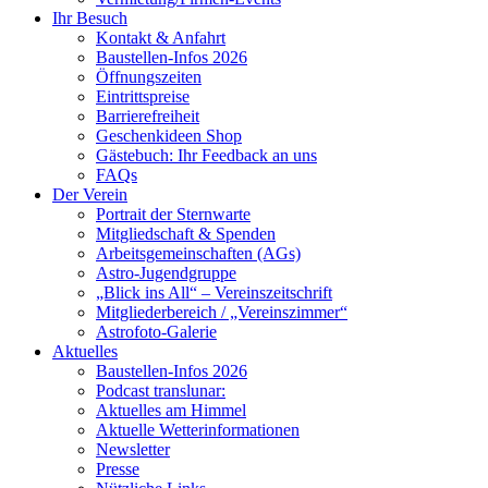
Ihr Besuch
Kontakt & Anfahrt
Baustellen-Infos 2026
Öffnungszeiten
Eintrittspreise
Barrierefreiheit
Geschenkideen Shop
Gästebuch: Ihr Feedback an uns
FAQs
Der Verein
Portrait der Sternwarte
Mitgliedschaft & Spenden
Arbeitsgemeinschaften (AGs)
Astro-Jugendgruppe
„Blick ins All“ – Vereinszeitschrift
Mitgliederbereich / „Vereinszimmer“
Astrofoto-Galerie
Aktuelles
Baustellen-Infos 2026
Podcast translunar:
Aktuelles am Himmel
Aktuelle Wetterinformationen
Newsletter
Presse