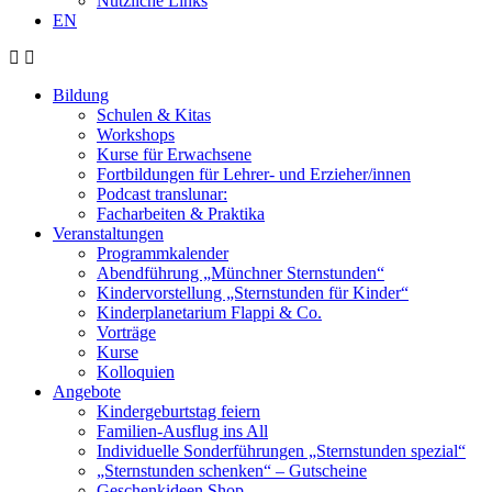
Nützliche Links
EN
Bildung
Schulen & Kitas
Workshops
Kurse für Erwachsene
Fortbildungen für Lehrer- und Erzieher/innen
Podcast translunar:
Facharbeiten & Praktika
Veranstaltungen
Programmkalender
Abendführung „Münchner Sternstunden“
Kindervorstellung „Sternstunden für Kinder“
Kinderplanetarium Flappi & Co.
Vorträge
Kurse
Kolloquien
Angebote
Kindergeburtstag feiern
Familien-Ausflug ins All
Individuelle Sonderführungen „Sternstunden spezial“
„Sternstunden schenken“ – Gutscheine
Geschenkideen Shop