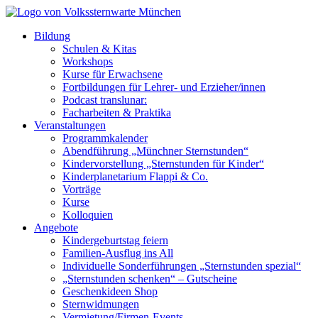
Bildung
Schulen & Kitas
Workshops
Kurse für Erwachsene
Fortbildungen für Lehrer- und Erzieher/innen
Podcast translunar:
Facharbeiten & Praktika
Veranstaltungen
Programmkalender
Abendführung „Münchner Sternstunden“
Kindervorstellung „Sternstunden für Kinder“
Kinderplanetarium Flappi & Co.
Vorträge
Kurse
Kolloquien
Angebote
Kindergeburtstag feiern
Familien-Ausflug ins All
Individuelle Sonderführungen „Sternstunden spezial“
„Sternstunden schenken“ – Gutscheine
Geschenkideen Shop
Sternwidmungen
Vermietung/Firmen-Events