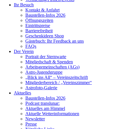
Ihr Besuch
Kontakt & Anfahrt
Baustellen-Infos 2026
Öffnungszeiten
Eintrittspreise
Barrierefreiheit
Geschenkideen Shop
Gästebuch: Ihr Feedback an uns
FAQs
Der Verein
Portrait der Sternwarte
Mitgliedschaft & Spenden
Arbeitsgemeinschaften (AGs)
Astro-Jugendgruppe
„Blick ins All“ – Vereinszeitschrift
Mitgliederbereich / „Vereinszimmer“
Astrofoto-Galerie
Aktuelles
Baustellen-Infos 2026
Podcast translunar:
Aktuelles am Himmel
Aktuelle Wetterinformationen
Newsletter
Presse