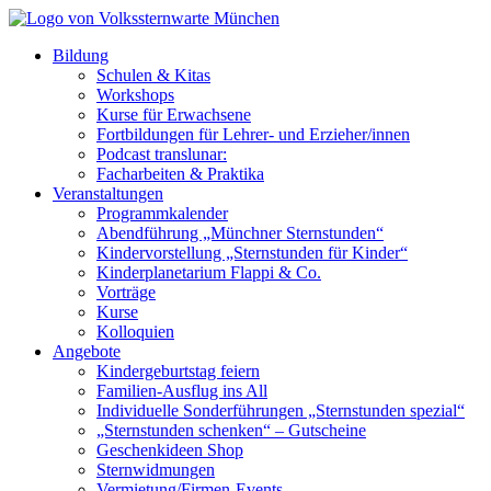
Bildung
Schulen & Kitas
Workshops
Kurse für Erwachsene
Fortbildungen für Lehrer- und Erzieher/innen
Podcast translunar:
Facharbeiten & Praktika
Veranstaltungen
Programmkalender
Abendführung „Münchner Sternstunden“
Kindervorstellung „Sternstunden für Kinder“
Kinderplanetarium Flappi & Co.
Vorträge
Kurse
Kolloquien
Angebote
Kindergeburtstag feiern
Familien-Ausflug ins All
Individuelle Sonderführungen „Sternstunden spezial“
„Sternstunden schenken“ – Gutscheine
Geschenkideen Shop
Sternwidmungen
Vermietung/Firmen-Events