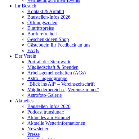
Vermietung/Firmen-Events
Ihr Besuch
Kontakt & Anfahrt
Baustellen-Infos 2026
Öffnungszeiten
Eintrittspreise
Barrierefreiheit
Geschenkideen Shop
Gästebuch: Ihr Feedback an uns
FAQs
Der Verein
Portrait der Sternwarte
Mitgliedschaft & Spenden
Arbeitsgemeinschaften (AGs)
Astro-Jugendgruppe
„Blick ins All“ – Vereinszeitschrift
Mitgliederbereich / „Vereinszimmer“
Astrofoto-Galerie
Aktuelles
Baustellen-Infos 2026
Podcast translunar:
Aktuelles am Himmel
Aktuelle Wetterinformationen
Newsletter
Presse