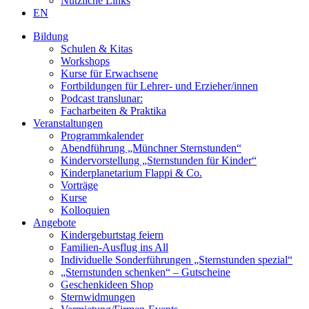
Nützliche Links
EN
Bildung
Schulen & Kitas
Workshops
Kurse für Erwachsene
Fortbildungen für Lehrer- und Erzieher/innen
Podcast translunar:
Facharbeiten & Praktika
Veranstaltungen
Programmkalender
Abendführung „Münchner Sternstunden“
Kindervorstellung „Sternstunden für Kinder“
Kinderplanetarium Flappi & Co.
Vorträge
Kurse
Kolloquien
Angebote
Kindergeburtstag feiern
Familien-Ausflug ins All
Individuelle Sonderführungen „Sternstunden spezial“
„Sternstunden schenken“ – Gutscheine
Geschenkideen Shop
Sternwidmungen