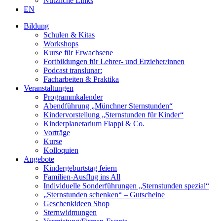
Nützliche Links
EN
Bildung
Schulen & Kitas
Workshops
Kurse für Erwachsene
Fortbildungen für Lehrer- und Erzieher/innen
Podcast translunar:
Facharbeiten & Praktika
Veranstaltungen
Programmkalender
Abendführung „Münchner Sternstunden“
Kindervorstellung „Sternstunden für Kinder“
Kinderplanetarium Flappi & Co.
Vorträge
Kurse
Kolloquien
Angebote
Kindergeburtstag feiern
Familien-Ausflug ins All
Individuelle Sonderführungen „Sternstunden spezial“
„Sternstunden schenken“ – Gutscheine
Geschenkideen Shop
Sternwidmungen