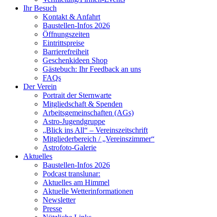
Ihr Besuch
Kontakt & Anfahrt
Baustellen-Infos 2026
Öffnungszeiten
Eintrittspreise
Barrierefreiheit
Geschenkideen Shop
Gästebuch: Ihr Feedback an uns
FAQs
Der Verein
Portrait der Sternwarte
Mitgliedschaft & Spenden
Arbeitsgemeinschaften (AGs)
Astro-Jugendgruppe
„Blick ins All“ – Vereinszeitschrift
Mitgliederbereich / „Vereinszimmer“
Astrofoto-Galerie
Aktuelles
Baustellen-Infos 2026
Podcast translunar:
Aktuelles am Himmel
Aktuelle Wetterinformationen
Newsletter
Presse