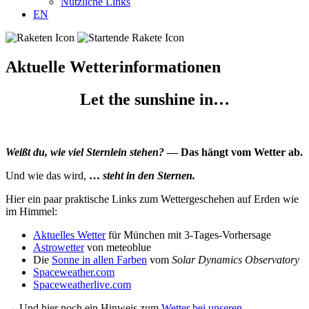
Nützliche Links
EN
Aktuelle Wetterinformationen
Let the sunshine in…
Weißt du, wie viel Sternlein stehen?
— Das hängt vom Wetter ab.
Und wie das wird,
…
steht in den Sternen.
Hier ein paar praktische Links zum Wettergeschehen auf Erden wie
im Himmel:
Aktuelles Wetter
für München mit 3-Tages-Vorhersage
Astrowetter
von meteoblue
Die
Sonne in allen Farben
vom
Solar Dynamics Observatory
Spaceweather.com
Spaceweatherlive.com
→ Und hier noch ein Hinweis zum
Wetter bei unseren