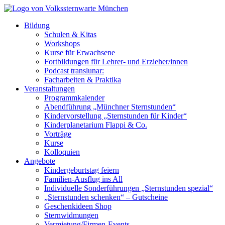
Bildung
Schulen & Kitas
Workshops
Kurse für Erwachsene
Fortbildungen für Lehrer- und Erzieher/innen
Podcast translunar:
Facharbeiten & Praktika
Veranstaltungen
Programmkalender
Abendführung „Münchner Sternstunden“
Kindervorstellung „Sternstunden für Kinder“
Kinderplanetarium Flappi & Co.
Vorträge
Kurse
Kolloquien
Angebote
Kindergeburtstag feiern
Familien-Ausflug ins All
Individuelle Sonderführungen „Sternstunden spezial“
„Sternstunden schenken“ – Gutscheine
Geschenkideen Shop
Sternwidmungen
Vermietung/Firmen-Events