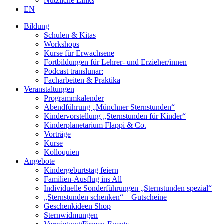
Nützliche Links
EN
Bildung
Schulen & Kitas
Workshops
Kurse für Erwachsene
Fortbildungen für Lehrer- und Erzieher/innen
Podcast translunar:
Facharbeiten & Praktika
Veranstaltungen
Programmkalender
Abendführung „Münchner Sternstunden“
Kindervorstellung „Sternstunden für Kinder“
Kinderplanetarium Flappi & Co.
Vorträge
Kurse
Kolloquien
Angebote
Kindergeburtstag feiern
Familien-Ausflug ins All
Individuelle Sonderführungen „Sternstunden spezial“
„Sternstunden schenken“ – Gutscheine
Geschenkideen Shop
Sternwidmungen