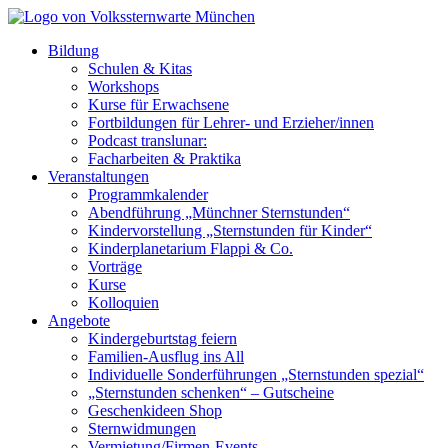
Bildung
Schulen & Kitas
Workshops
Kurse für Erwachsene
Fortbildungen für Lehrer- und Erzieher/innen
Podcast translunar:
Facharbeiten & Praktika
Veranstaltungen
Programmkalender
Abendführung „Münchner Sternstunden“
Kindervorstellung „Sternstunden für Kinder“
Kinderplanetarium Flappi & Co.
Vorträge
Kurse
Kolloquien
Angebote
Kindergeburtstag feiern
Familien-Ausflug ins All
Individuelle Sonderführungen „Sternstunden spezial“
„Sternstunden schenken“ – Gutscheine
Geschenkideen Shop
Sternwidmungen
Vermietung/Firmen-Events