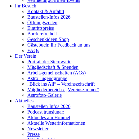
Vermietung/Firmen-Events
Ihr Besuch
Kontakt & Anfahrt
Baustellen-Infos 2026
Öffnungszeiten
Eintrittspreise
Barrierefreiheit
Geschenkideen Shop
Gästebuch: Ihr Feedback an uns
FAQs
Der Verein
Portrait der Sternwarte
Mitgliedschaft & Spenden
Arbeitsgemeinschaften (AGs)
Astro-Jugendgruppe
„Blick ins All“ – Vereinszeitschrift
Mitgliederbereich / „Vereinszimmer“
Astrofoto-Galerie
Aktuelles
Baustellen-Infos 2026
Podcast translunar:
Aktuelles am Himmel
Aktuelle Wetterinformationen
Newsletter
Presse