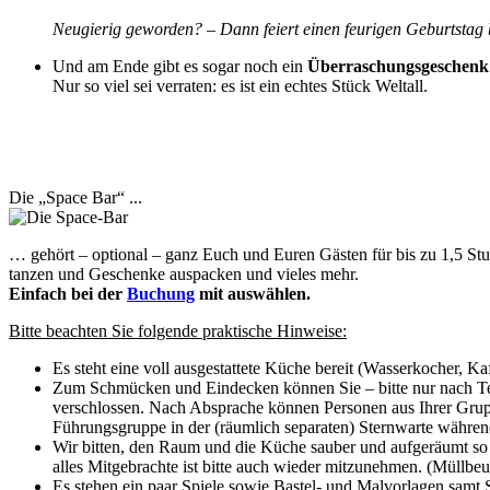
Neugierig geworden? – Dann feiert einen feurigen Geburtstag b
Und am Ende gibt es sogar noch ein
Überraschungsgeschenk
Nur so viel sei verraten: es ist ein echtes Stück Weltall.
Die „Space Bar“ ...
… gehört – optional – ganz Euch und Euren Gästen für bis zu 1,5 Stun
tanzen und Geschenke auspacken und vieles mehr.
Einfach bei der
Buchung
mit auswählen.
Bitte beachten Sie folgende praktische Hinweise:
Es steht eine voll ausgestattete Küche bereit (Wasserkocher, 
Zum Schmücken und Eindecken können Sie – bitte nur nach T
verschlossen. Nach Absprache können Personen aus Ihrer Gru
Führungsgruppe in der (räumlich separaten) Sternwarte währen
Wir bitten, den Raum und die Küche sauber und aufgeräumt so zu 
alles Mitgebrachte ist bitte auch wieder mitzunehmen. (Müllbe
Es stehen ein paar Spiele sowie Bastel- und Malvorlagen samt S