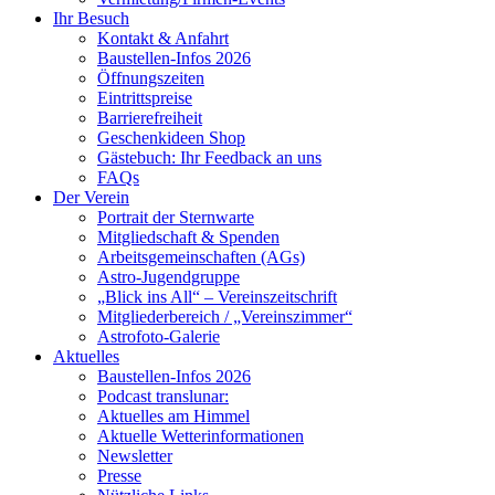
Ihr Besuch
Kontakt & Anfahrt
Baustellen-Infos 2026
Öffnungszeiten
Eintrittspreise
Barrierefreiheit
Geschenkideen Shop
Gästebuch: Ihr Feedback an uns
FAQs
Der Verein
Portrait der Sternwarte
Mitgliedschaft & Spenden
Arbeitsgemeinschaften (AGs)
Astro-Jugendgruppe
„Blick ins All“ – Vereinszeitschrift
Mitgliederbereich / „Vereinszimmer“
Astrofoto-Galerie
Aktuelles
Baustellen-Infos 2026
Podcast translunar:
Aktuelles am Himmel
Aktuelle Wetterinformationen
Newsletter
Presse