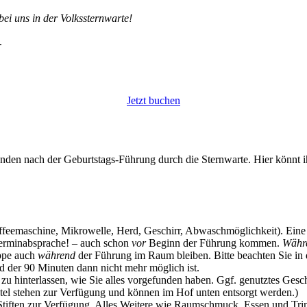
ei uns in der Volkssternwarte!
.
Jetzt buchen
den nach der Geburtstags-Führung durch die Sternwarte. Hier könnt ihr 
Kaffeemaschine, Mikrowelle, Herd, Geschirr, Abwaschmöglichkeit). Ein
erminabsprache! – auch schon
vor
Beginn der Führung kommen.
Währ
ppe auch
während
der Führung im Raum bleiben. Bitte beachten Sie in
d der 90 Minuten dann nicht mehr möglich ist.
hinterlassen, wie Sie alles vorgefunden haben. Ggf. genutztes Geschirr
utel stehen zur Verfügung und können im Hof unten entsorgt werden.)
tiften zur Verfügung. Alles Weitere wie Raumschmuck, Essen und Trinken