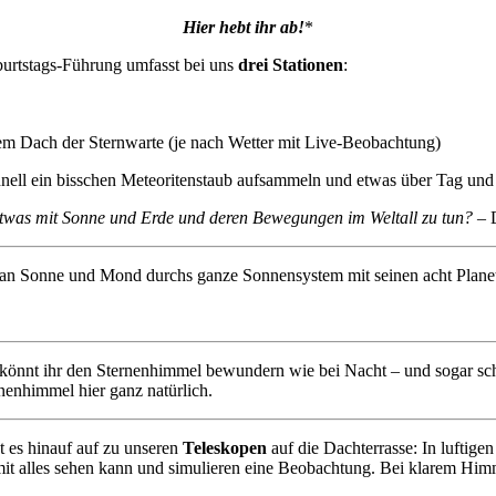
Hier hebt ihr ab!
*
burtstags-Führung umfasst bei uns
drei Stationen
:
m Dach der Sternwarte (je nach Wetter mit Live-Beobachtung)
chnell ein bisschen Meteoritenstaub aufsammeln und etwas über Tag un
etwas mit Sonne und Erde und deren Bewegungen im Weltall zu tun? –
i an Sonne und Mond durchs ganze Sonnensystem mit seinen acht Plane
könnt ihr den Sternenhimmel bewundern wie bei Nacht – und sogar schö
enhimmel hier ganz natürlich.
 es hinauf auf zu unseren
Teleskopen
auf die Dachterrasse: In luftig
mit alles sehen kann und simulieren eine Beobachtung. Bei klarem Hi