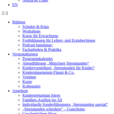
Nützliche Links
EN
Bildung
Schulen & Kitas
Workshops
Kurse für Erwachsene
Fortbildungen für Lehrer- und Erzieher/innen
Podcast translunar:
Facharbeiten & Praktika
Veranstaltungen
Programmkalender
Abendführung „Münchner Sternstunden“
Kindervorstellung „Sternstunden für Kinder“
Kinderplanetarium Flappi & Co.
Vorträge
Kurse
Kolloquien
Angebote
Kindergeburtstag feiern
Familien-Ausflug ins All
Individuelle Sonderführungen „Sternstunden spezial“
„Sternstunden schenken“ – Gutscheine
Geschenkideen Shop