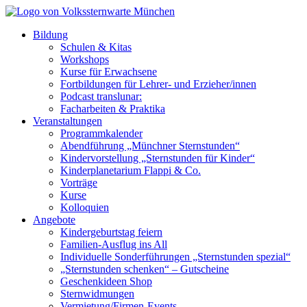
Bildung
Schulen & Kitas
Workshops
Kurse für Erwachsene
Fortbildungen für Lehrer- und Erzieher/innen
Podcast translunar:
Facharbeiten & Praktika
Veranstaltungen
Programmkalender
Abendführung „Münchner Sternstunden“
Kindervorstellung „Sternstunden für Kinder“
Kinderplanetarium Flappi & Co.
Vorträge
Kurse
Kolloquien
Angebote
Kindergeburtstag feiern
Familien-Ausflug ins All
Individuelle Sonderführungen „Sternstunden spezial“
„Sternstunden schenken“ – Gutscheine
Geschenkideen Shop
Sternwidmungen
Vermietung/Firmen-Events