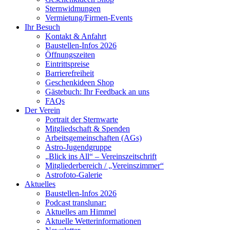
Sternwidmungen
Vermietung/Firmen-Events
Ihr Besuch
Kontakt & Anfahrt
Baustellen-Infos 2026
Öffnungszeiten
Eintrittspreise
Barrierefreiheit
Geschenkideen Shop
Gästebuch: Ihr Feedback an uns
FAQs
Der Verein
Portrait der Sternwarte
Mitgliedschaft & Spenden
Arbeitsgemeinschaften (AGs)
Astro-Jugendgruppe
„Blick ins All“ – Vereinszeitschrift
Mitgliederbereich / „Vereinszimmer“
Astrofoto-Galerie
Aktuelles
Baustellen-Infos 2026
Podcast translunar:
Aktuelles am Himmel
Aktuelle Wetterinformationen