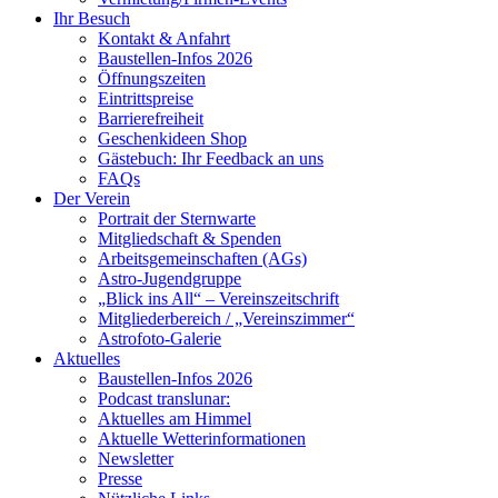
Ihr Besuch
Kontakt & Anfahrt
Baustellen-Infos 2026
Öffnungszeiten
Eintrittspreise
Barrierefreiheit
Geschenkideen Shop
Gästebuch: Ihr Feedback an uns
FAQs
Der Verein
Portrait der Sternwarte
Mitgliedschaft & Spenden
Arbeitsgemeinschaften (AGs)
Astro-Jugendgruppe
„Blick ins All“ – Vereinszeitschrift
Mitgliederbereich / „Vereinszimmer“
Astrofoto-Galerie
Aktuelles
Baustellen-Infos 2026
Podcast translunar:
Aktuelles am Himmel
Aktuelle Wetterinformationen
Newsletter
Presse